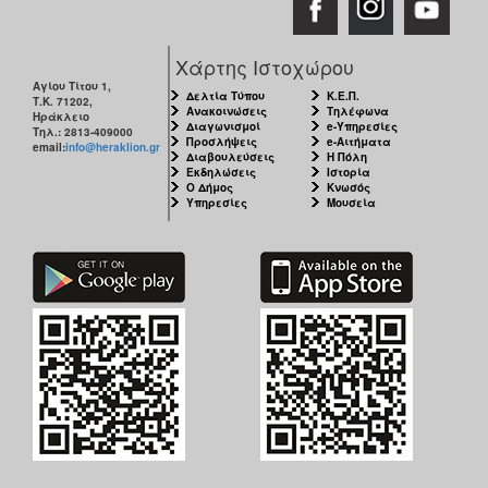
Χάρτης Ιστοχώρου
Αγίου Τίτου 1,
Δελτία Τύπου
Κ.Ε.Π.
Τ.Κ. 71202,
Ανακοινώσεις
Τηλέφωνα
Ηράκλειο
Διαγωνισμοί
e-Υπηρεσίες
Τηλ.: 2813-409000
Προσλήψεις
e-Αιτήματα
email:
info@heraklion.gr
Διαβουλεύσεις
Η Πόλη
Εκδηλώσεις
Ιστορία
Ο Δήμος
Κνωσός
Υπηρεσίες
Μουσεία