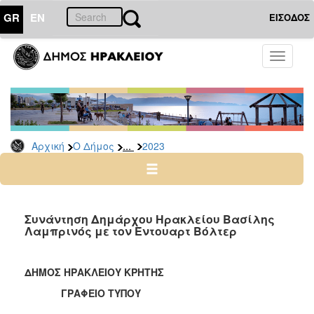
GR
EN
ΕΙΣΟΔΟΣ
Ο
Toggle
ΔΗΜΟΣ
navigati
Δελτία
Τύπου
Αρχείο
...
Αρχική
Ο Δήμος
2023
2026
2025
2024
2023
Συνάντηση Δημάρχου Ηρακλείου Βασίλης
Λαμπρινός με τον Έντουαρτ Βόλτερ
2022
2021
ΔΗΜΟΣ ΗΡΑΚΛΕΙΟΥ ΚΡΗΤΗΣ
2020
ΓΡΑΦΕΙΟ ΤΥΠΟΥ
2019