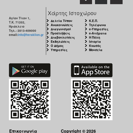
Χάρτης Ιστοχώρου
Αγίου Τίτου 1,
Δελτία Τύπου
Κ.Ε.Π.
Τ.Κ. 71202,
Ανακοινώσεις
Τηλέφωνα
Ηράκλειο
Διαγωνισμοί
e-Υπηρεσίες
Τηλ.: 2813-409000
Προσλήψεις
e-Αιτήματα
email:
info@heraklion.gr
Διαβουλεύσεις
Η Πόλη
Εκδηλώσεις
Ιστορία
Ο Δήμος
Κνωσός
Υπηρεσίες
Μουσεία
Επικοινωνία
Copyright © 2026