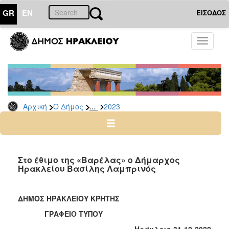
GR
EN
ΕΙΣΟΔΟΣ
Ο
Toggle
ΔΗΜΟΣ
navigati
Δελτία
Τύπου
Αρχείο
...
Αρχική
Ο Δήμος
2023
2026
2025
2024
2023
Στο έθιμο της «Βαρέλας» ο Δήμαρχος
Ηρακλείου Βασίλης Λαμπρινός
2022
2021
ΔΗΜΟΣ ΗΡΑΚΛΕΙΟΥ ΚΡΗΤΗΣ
2020
ΓΡΑΦΕΙΟ ΤΥΠΟΥ
2019
Ηράκλειο 31-12-2022