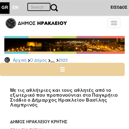
GR
EN
ΕΙΣΟΔΟΣ
Ο
Toggle
ΔΗΜΟΣ
navigati
Δελτία
Τύπου
Αρχείο
...
Αρχική
Ο Δήμος
2023
2026
2025
2024
2023
Με τις αθλήτριες και τους αθλητές από το
εξωτερικό που προπονούνται στο Παγκρήτιο
2022
Στάδιο ο Δήμαρχος Ηρακλείου Βασίλης
2021
Λαμπρινός
2020
2019
ΔΗΜΟΣ ΗΡΑΚΛΕΙΟΥ ΚΡΗΤΗΣ