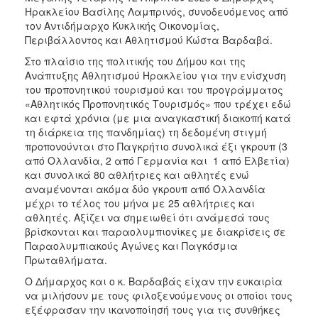
ΑΝΘΕΚΤΙΚΗ
Ηρακλείου Βασίλης Λαμπρινός, συνοδευόμενος από
ΠΟΛΗ
τον Αντιδήμαρχο Κυκλικής Οικονομίας,
Περιβάλλοντος και Αθλητισμού Κώστα Βαρδαβά.
Στο πλαίσιο της πολιτικής του Δήμου και της
Ανάπτυξης Αθλητισμού Ηρακλείου για την ενίσχυση
του προπονητικού τουρισμού και του προγράμματος
«Αθλητικός Προπονητικός Τουρισμός» που τρέχει εδώ
και εφτά χρόνια (με μια αναγκαστική διακοπή κατά
τη διάρκεια της πανδημίας) τη δεδομένη στιγμή
προπονούνται στο Παγκρήτιο συνολικά έξι γκρουπ (3
από Ολλανδία, 2 από Γερμανία και 1 από Ελβετία)
και συνολικά 80 αθλήτριες και αθλητές ενώ
αναμένονται ακόμα δύο γκρουπ από Ολλανδία
μέχρι το τέλος του μήνα με 25 αθλήτριες και
αθλητές. Αξίζει να σημειωθεί ότι ανάμεσά τους
βρίσκονται και παραολυμπιονίκες με διακρίσεις σε
Παραολυμπιακούς Αγώνες και Παγκόσμια
Πρωταθλήματα.
Ο Δήμαρχος και ο κ. Βαρδαβάς είχαν την ευκαιρία
να μιλήσουν με τους φιλοξενούμενους οι οποίοι τους
εξέφρασαν την ικανοποίησή τους για τις συνθήκες