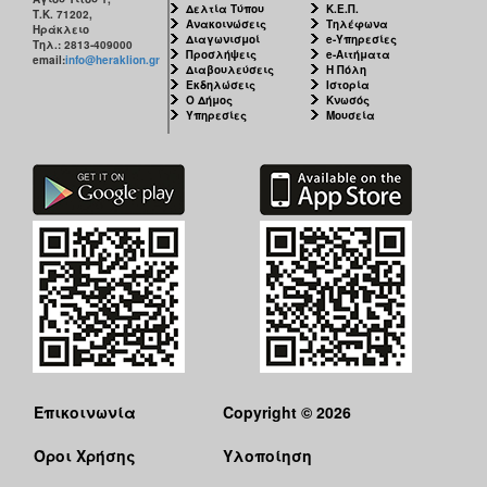
Δελτία Τύπου
Κ.Ε.Π.
Τ.Κ. 71202,
Ανακοινώσεις
Τηλέφωνα
Ηράκλειο
Διαγωνισμοί
e-Υπηρεσίες
Τηλ.: 2813-409000
Προσλήψεις
e-Αιτήματα
email:
info@heraklion.gr
Διαβουλεύσεις
Η Πόλη
Εκδηλώσεις
Ιστορία
Ο Δήμος
Κνωσός
Υπηρεσίες
Μουσεία
Επικοινωνία
Copyright © 2026
Όροι Χρήσης
Υλοποίηση