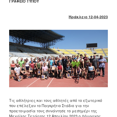
2018
ΓΡΑΦΕΙΟ ΤΥΠΟΥ
2017
2016
Ηράκλειο 12-04-2023
2015
2013
2012
2011
2010
2006
Ο
ΤΟΠΟΣ
ΜΑΣ
Τις αθλήτριες και τους αθλητές από το εξωτερικό
που επέλεξαν το Παγκρήτιο Στάδιο για την
ΠΟΛΙΤΙΣΜΟΣ
προετοιμασία τους συνάντησε το μεσημέρι της
Μεγάλης Τετάρτης 12 Απριλίου 2023 ο Δήμαρχος