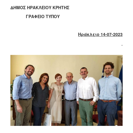
2018
ΔΗΜΟΣ ΗΡΑΚΛΕΙΟΥ ΚΡΗΤΗΣ
2017
ΓΡΑΦΕΙΟ ΤΥΠΟΥ
2016
2015
Ηράκλειο 14-07-2023
2013
2012
2011
2010
2006
Ο
ΤΟΠΟΣ
ΜΑΣ
ΠΟΛΙΤΙΣΜΟΣ