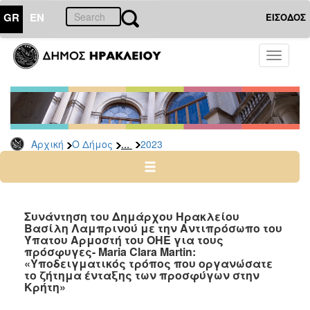
GR
EN
ΕΙΣΟΔΟΣ
Ο
Toggle
ΔΗΜΟΣ
navigati
Δελτία
Τύπου
Αρχείο
...
Αρχική
Ο Δήμος
2023
2026
2025
2024
2023
Συνάντηση του Δημάρχου Ηρακλείου
Βασίλη Λαμπρινού με την Αντιπρόσωπο του
2022
Ύπατου Αρμοστή του ΟΗΕ για τους
2021
πρόσφυγες- Maria Clara Martin:
«Υποδειγματικός τρόπος που οργανώσατε
2020
το ζήτημα ένταξης των προσφύγων στην
Κρήτη»
2019