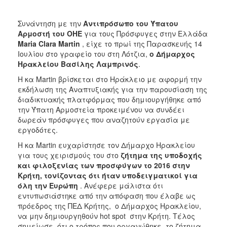
ΑΝΘΕΚΤΙΚΗ
ΠΟΛΗ
Συνάντηση με την
Αντιπρόσωπο του Ύπατου
Αρμοστή του ΟΗΕ
για τους Πρόσφυγες στην Ελλάδα
Maria Clara Martin
, είχε το πρωί της Παρασκευής 14
Ιουλίου στο γραφείο του στη Λότζια,
ο Δήμαρχος
Ηρακλείου Βασίλης Λαμπρινός
.
Η κα Martin βρίσκεται στο Ηράκλειο με αφορμή την
εκδήλωση της Αναπτυξιακής για την παρουσίαση της
διαδικτυακής πλατφόρμας που δημιουργήθηκε από
την Ύπατη Αρμοστεία προκειμένου να συνδέει
δωρεάν πρόσφυγες που αναζητούν εργασία με
εργοδότες.
Η κα Martin ευχαρίστησε τον Δήμαρχο Ηρακλείου
για τους χειρισμούς του στο
ζήτημα της υποδοχής
και φιλοξενίας των προσφύγων το 2016 στην
Κρήτη, τονίζοντας ότι ήταν υποδειγματικοί για
όλη την Ευρώπη
. Ανέφερε μάλιστα ότι
εντυπωσιάστηκε από την απόφαση που έλαβε ως
πρόεδρος της ΠΕΔ Κρήτης, ο Δήμαρχος Ηρακλείου,
να μην δημιουργηθούν hot spot στην Κρήτη. Τέλος
σημείωσε ότι ο τρόπος που οργανώθηκε το ζήτημα