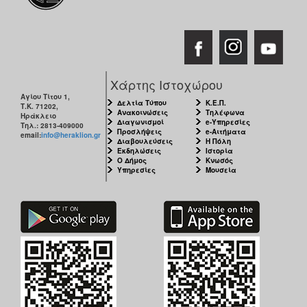
Χάρτης Ιστοχώρου
Αγίου Τίτου 1,
Δελτία Τύπου
Κ.Ε.Π.
Τ.Κ. 71202,
Ανακοινώσεις
Τηλέφωνα
Ηράκλειο
Διαγωνισμοί
e-Υπηρεσίες
Τηλ.: 2813-409000
Προσλήψεις
e-Αιτήματα
email:
info@heraklion.gr
Διαβουλεύσεις
Η Πόλη
Εκδηλώσεις
Ιστορία
Ο Δήμος
Κνωσός
Υπηρεσίες
Μουσεία