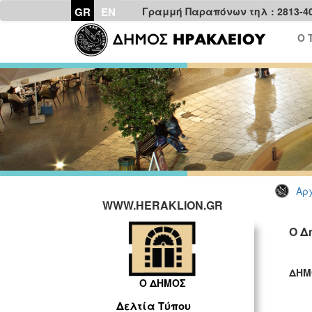
GR
EN
Γραμμή Παραπόνων τηλ : 2813-4
Ο 
Αρχ
WWW.HERAKLION.GR
Ο Δ
ΔΗΜ
Ο ΔΗΜΟΣ
ΓΡ
Δελτία Τύπου