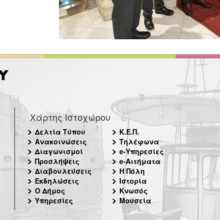
Χάρτης Ιστοχώρου
Δελτία Τύπου
Κ.Ε.Π.
Ανακοινώσεις
Τηλέφωνα
Διαγωνισμοί
e-Υπηρεσίες
Προσλήψεις
e-Αιτήματα
Διαβουλεύσεις
Η Πόλη
Εκδηλώσεις
Ιστορία
Ο Δήμος
Κνωσός
Υπηρεσίες
Μουσεία