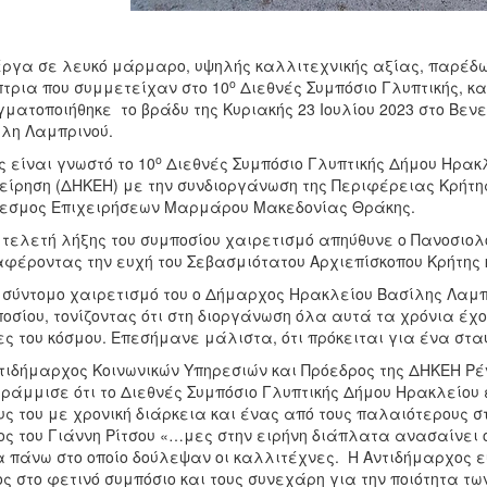
έργα σε λευκό μάρμαρο, υψηλής καλλιτεχνικής αξίας, παρέδω
ο
τρια που συμμετείχαν στο 10
Διεθνές Συμπόσιο Γλυπτικής, κα
ματοποιήθηκε το βράδυ της Κυριακής 23 Ιουλίου 2023 στο Βεν
λη Λαμπρινού.
ο
 είναι γνωστό το 10
Διεθνές Συμπόσιο Γλυπτικής Δήμου Ηρακ
είρηση (ΔΗΚΕΗ) με την συνδιοργάνωση της Περιφέρειας Κρήτης
εσμος Επιχειρήσεων Μαρμάρου Μακεδονίας Θράκης.
 τελετή λήξης του συμποσίου χαιρετισμό απηύθυνε ο Πανοσιολο
φέροντας την ευχή του Σεβασμιότατου Αρχιεπίσκοπου Κρήτης κ
 σύντομο χαιρετισμό του ο Δήμαρχος Ηρακλείου Βασίλης Λαμπ
οσίου, τονίζοντας ότι στη διοργάνωση όλα αυτά τα χρόνια έ
ς του κόσμου. Επεσήμανε μάλιστα, ότι πρόκειται για ένα στα
τιδήμαρχος Κοινωνικών Υπηρεσιών και Πρόεδρος της ΔΗΚΕΗ Ρέ
ράμμισε ότι το Διεθνές Συμπόσιο Γλυπτικής Δήμου Ηρακλείου 
υς του με χρονική διάρκεια και ένας από τους παλαιότερους σ
ος του Γιάννη Ρίτσου «…μες στην ειρήνη διάπλατα ανασαίνει 
 πάνω στο οποίο δούλεψαν οι καλλιτέχνες. Η Αντιδήμαρχος 
ς στο φετινό συμπόσιο και τους συνεχάρη για την ποιότητα τω