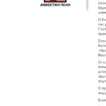
όλου
ΑΝΘΕΚΤΙΚΗ ΠΟΛΗ
δήμο
αποκ
Ο Εν
του 
Γλυπ
προσ
Στην
Καλο
«Ηρά
Βαγγ
Οι γ
Ισπα
μίλη
ιδρυ
συμπ
Ο πρ
συμμ
Συγκ