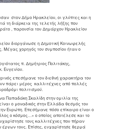
σαν στον Δήμο Ηρακλείου, οι γλύπτες και η
τά τη διάρκεια της τελετής λήξης που
εράτο , παρουσία του Δημάρχου Ηρακλείου
λείου διοργάνωσε η Δημοτική Κοινωφελής
. Μέγας χορηγός του συμποσίου ήταν ο
γιότατος π. Δημήτριος Πολιτάκης,
. Ευγενίου.
ρινός επεσήμανε τον διεθνή χαρακτήρα του
χουν πάρει μέρος καλλιτέχνες από πολλές
υροδρόμι πολιτισμού.
να Παπαδάκη Σκαλίδη στην ομιλία της
είναι ο μοναδικός στην Ελλάδα θεσμός του
την Ευρώπη. Επεσήμανε πόσο επίκαιρο είναι ο
όλος ο κόσμος…» ο οποίος αποτέλεσε και το
ευχαρίστησε τους καλλιτέχνες που πήραν
ν έργων τους. Επίσης, ευχαρίστησε θερμά