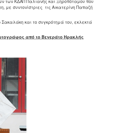
ιών των ΚΔΑΠ Παλιανής και Ξηροπόταμου που
τη, με συντονίστριες τις Αικατερίνη Παπαζή
 Σακαλάκη και το συγκρότημά του, εκλεκτά
ωτογράφος από το Βενεράτο Ηρακλής