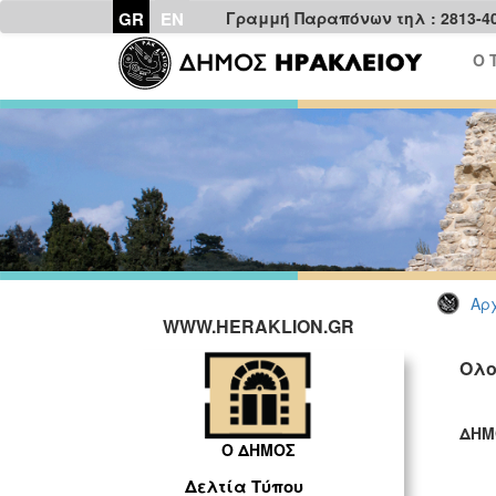
GR
EN
Γραμμή Παραπόνων τηλ : 2813-4
Ο 
Αρχ
WWW.HERAKLION.GR
Ολο
ΔΗΜ
Ο ΔΗΜΟΣ
ΓΡ
Δελτία Τύπου