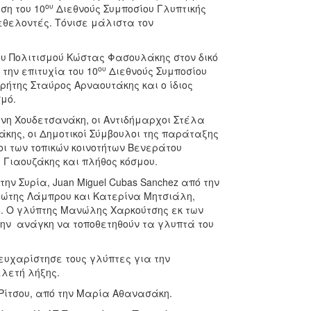
ου
ση του 10
Διεθνούς Συμποσίου Γλυπτικής
εθελοντές. Τόνισε μάλιστα τον
υ Πολιτισμού Κώστας Φασουλάκης στον δικό
ου
την επιτυχία του 10
Διεθνούς Συμποσίου
ρήτης Σταύρος Αρναουτάκης και ο ίδιος
μό.
νη Χουδετσανάκη, οι Αντιδήμαρχοι Στέλα
κης, οι Δημοτικοί Σύμβουλοι της παράταξης
ροι των τοπικών κοινοτήτων Βενεράτου
Γιαουζάκης και πλήθος κόσμου.
ην Συρία, Juan Miguel Cubas Sanchez από την
ιώτης Λάμπρου και Κατερίνα Μητσιάλη,
ο. Ο γλύπτης Μανώλης Χαρκούτσης εκ των
 την ανάγκη να τοποθετηθούν τα γλυπτά του
υχαρίστησε τους γλύπτες για την
ελετή λήξης.
 Ρίτσου, από την Μαρία Αθανασάκη.