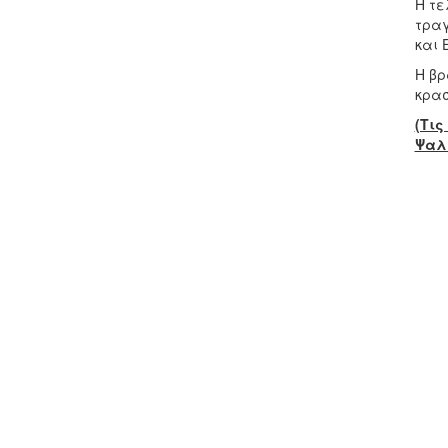
Η τε
τραγ
και 
Η βρ
κρασ
(Τι
Ψαλ