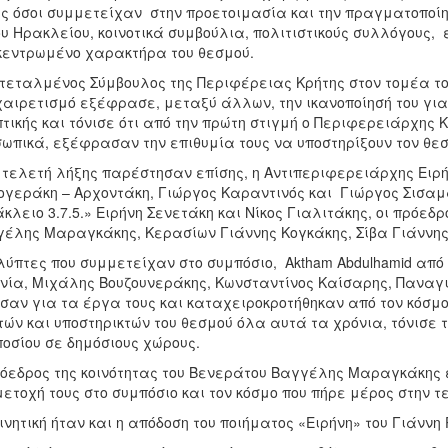
ς όσοι συμμετείχαν στην προετοιμασία και την πραγματοποίη
υ Ηρακλείου, κοινοτικά συμβούλια, πολιτιστικούς συλλόγους, 
εντρωμένο χαρακτήρα του θεσμού.
τεταλμένος Σύμβουλος της Περιφέρειας Κρήτης στον τομέα το
χαιρετισμό εξέφρασε, μεταξύ άλλων, την ικανοποίησή του για 
τικής και τόνισε ότι από την πρώτη στιγμή ο Περιφερειάρχης Κ
ωπικά, εξέφρασαν την επιθυμία τους να υποστηρίξουν τον θεσ
 τελετή λήξης παρέστησαν επίσης, η Αντιπεριφερειάρχης Ειρή
γεράκη – Αρχοντάκη, Γιώργος Καραντινός και Γιώργος Σισαμά
κλειο 3.7.5.» Ειρήνη Σενετάκη και Νίκος Γιαλιτάκης, οι πρόεδ
έλης Μαραγκάκης, Κερασίων Γιάννης Κογκάκης, Σίβα Γιάννης 
λύπτες που συμμετείχαν στο συμπόσιο, Aktham Abdulhamid από τ
νία, Μιχάλης Βουζουνεράκης, Κωνσταντίνος Καίσαρης, Παναγ
σαν για τα έργα τους και καταχειροκροτήθηκαν από τον κόσμ
τών και υποστηρικτών του θεσμού όλα αυτά τα χρόνια, τόνισε
οσίου σε δημόσιους χώρους.
όεδρος της κοινότητας του Βενεράτου Βαγγέλης Μαραγκάκης ε
ετοχή τους στο συμπόσιο και τον κόσμο που πήρε μέρος στην τ
ινητική ήταν και η απόδοση του ποιήματος «Ειρήνη» του Γιάννη