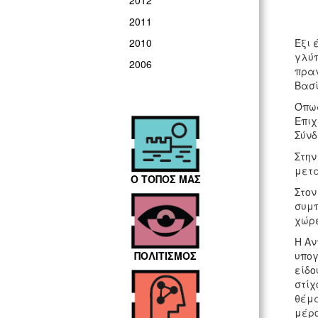
2012
2011
Έξι 
2010
γλύπ
2006
πραγ
Βασί
Όπως
Επιχ
Σύνδ
Στην
μετα
Ο ΤΟΠΟΣ ΜΑΣ
Στον
συμπ
χώρε
Η Αν
υπογ
ΠΟΛΙΤΙΣΜΟΣ
είδο
στίχ
θέμα
μέρο