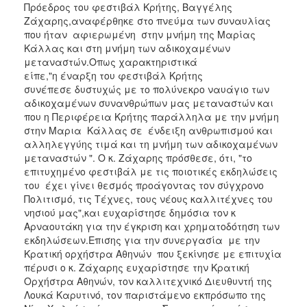
Πρόεδρος του φεστιβάλ Κρήτης, Βαγγέλης
Ζάχαρης,αναφέρθηκε στο πνεύμα των συναυλίας
που ήταν αφιερωμένη στην μνήμη της Μαρίας
Κάλλας και στη μνήμη των αδικοχαμένων
μεταναστών.Οπως χαρακτηριστικά
είπε,"η έναρξη του φεστιβάλ Κρήτης
συνέπεσε δυστυχώς με το πολύνεκρο ναυάγιο των
αδικοχαμένων συνανθρώπων μας μεταναστών και
που η Περιφέρεια Κρήτης παράλληλα με την μνήμη
στην Μαρια Κάλλας σε ένδειξη ανθρωπισμού και
αλληλεγγύης τιμά και τη μνήμη των αδικοχαμένων
μεταναστών ". Ο κ. Ζάχαρης πρόσθεσε, ότι, "το
επιτυχημένο φεστιβάλ με τις ποιοτικές εκδηλώσεις
του έχει γίνει θεσμός προάγοντας τον σύγχρονο
Πολιτισμό, τις Τέχνες, τους νέους καλλιτέχνες του
νησιού μας",και ευχαρίστησε δημόσια τον κ
Αρναουτάκη για την έγκριση και χρηματοδότηση των
εκδηλώσεων.Επισης για την συνεργασία με την
Κρατική ορχήστρα Αθηνών που ξεκίνησε με επιτυχία
πέρυσι ο κ. Ζάχαρης ευχαρίστησε την Κρατική
Ορχήστρα Αθηνών, τον καλλιτεχνικό Διευθυντή της
Λουκά Καρυτινό, τον παριστάμενο εκπρόσωπο της