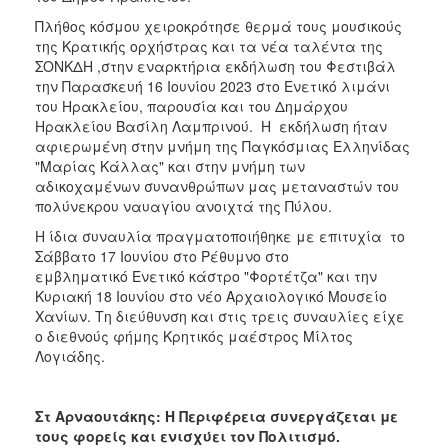
ΑΝΘΕΚΤΙΚΗ
Πλήθος κόσμου χειροκρότησε θερμά τους μουσικούς
ΠΟΛΗ
της Κρατικής ορχήστρας και τα νέα ταλέντα της
ΣΟΝΚΔΗ ,στην εναρκτήρια εκδήλωση του Φεστιβάλ
την Παρασκευή 16 Ιουνίου 2023 στο Ενετικό λιμάνι
του Ηρακλείου, παρουσία και του Δημάρχου
Ηρακλείου Βασίλη Λαμπρινού. Η εκδήλωση ήταν
αφιερωμένη στην μνήμη της Παγκόσμιας Ελληνίδας
"Μαρίας Κάλλας" και στην μνήμη των
αδικοχαμένων συνανθρώπων μας μεταναστών του
πολύνεκρου ναυαγίου ανοιχτά της Πύλου.
Η ίδια συναυλία πραγματοποιήθηκε με επιτυχία το
Σάββατο 17 Ιουνίου στο Ρέθυμνο στο
εμβληματικό Ενετικό κάστρο "Φορτέτζα" και την
Κυριακή 18 Ιουνίου στο νέο Αρχαιολογικό Μουσείο
Χανίων. Τη διεύθυνση και στις τρεις συναυλίες είχε
ο διεθνούς φήμης Κρητικός μαέστρος Μίλτος
Λογιάδης.
Στ Αρναουτάκης: Η Περιφέρεια συνεργάζεται με
τους φορείς και ενισχύει τον Πολιτισμό.