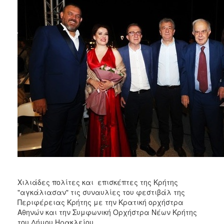
2018
2017
2016
2015
2013
2012
2011
2010
2006
Ο
ΤΟΠΟΣ
Χιλιάδες πολίτες και επισκέπτες της Κρήτης
ΜΑΣ
"αγκάλιασαν" τις συναυλίες του φεστιβάλ της
Περιφέρειας Κρήτης με την Κρατική ορχήστρα
ΠΟΛΙΤΙΣΜΟΣ
Αθηνών και την Συμφωνική Ορχήστρα Νέων Κρήτης
του Δήμου Ηρακλείου.