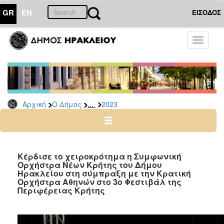
GR
EN
ΕΙΣΟΔΟΣ
Ο
Toggle
ΔΗΜΟΣ
navigati
Δελτία
Τύπου
Αρχείο
...
Αρχική
Ο Δήμος
2023
2026
2025
2024
2023
Κέρδισε το χειροκρότημα η Συμφωνική
Ορχήστρα Νέων Κρήτης του Δήμου
2022
Ηρακλείου στη σύμπραξη με την Κρατική
2021
Ορχήστρα Αθηνών στο 3ο Φεστιβάλ της
Περιφέρειας Κρήτης
2020
2019