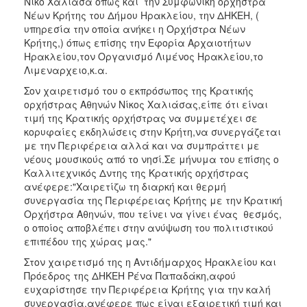
Νίκο Χαλιάσα όπως και την Συμφωνική ορχήστρα
Νέων Κρήτης του Δήμου Ηρακλείου, την ΔΗΚΕΗ, (
υπηρεσία την οποία ανήκει η Ορχήστρα Νέων
Κρήτης,) όπως επίσης την Εφορία Αρχαιοτήτων
Ηρακλείου,τον Οργανισμό Λιμένος Ηρακλείου,το
Λιμεναρχειο,κ.α.
Σον χαιρετισμό του ο εκπρόσωπος της Κρατικής
ορχήστρας Αθηνών Νίκος Χαλιάσας,είπε ότι είναι
τιμή της Κρατικής ορχήστρας να συμμετέχει σε
κορυφαίες εκδηλώσεις στην Κρήτη,να συνεργάζεται
με την Περιφέρεια αλλά και να συμπράττει με
νέους μουσικούς από το νησί.Σε μήνυμα του επίσης ο
Καλλιτεχνικός Δντης της Κρατικής ορχήστρας
ανέφερε:"Χαιρετίζω τη διαρκή και θερμή
συνεργασία της Περιφέρειας Κρήτης με την Κρατική
Ορχήστρα Αθηνών, που τείνει να γίνει ένας θεσμός,
ο οποίος αποβλέπει στην ανύψωση του πολιτιστικού
επιπέδου της χώρας μας."
Στον χαιρετισμό της η Αντιδήμαρχος Ηρακλείου και
Πρόεδρος της ΔΗΚΕΗ Ρένα Παπαδάκη,αφού
ευχαρίστησε την Περιφέρεια Κρήτης για την καλή
συνεργασία,ανέφερε πως είναι εξαιρετική τιμή και