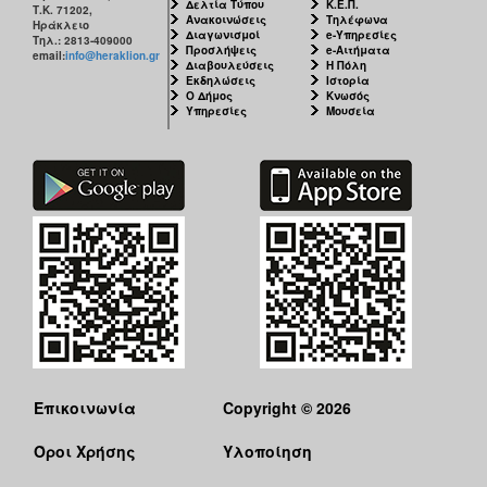
Δελτία Τύπου
Κ.Ε.Π.
Τ.Κ. 71202,
Ανακοινώσεις
Τηλέφωνα
Ηράκλειο
Διαγωνισμοί
e-Υπηρεσίες
Τηλ.: 2813-409000
Προσλήψεις
e-Αιτήματα
email:
info@heraklion.gr
Διαβουλεύσεις
Η Πόλη
Εκδηλώσεις
Ιστορία
Ο Δήμος
Κνωσός
Υπηρεσίες
Μουσεία
Επικοινωνία
Copyright © 2026
Όροι Χρήσης
Υλοποίηση