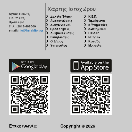
Χάρτης Ιστοχώρου
Αγίου Τίτου 1,
Δελτία Τύπου
Κ.Ε.Π.
Τ.Κ. 71202,
Ανακοινώσεις
Τηλέφωνα
Ηράκλειο
Διαγωνισμοί
e-Υπηρεσίες
Τηλ.: 2813-409000
Προσλήψεις
e-Αιτήματα
email:
info@heraklion.gr
Διαβουλεύσεις
Η Πόλη
Εκδηλώσεις
Ιστορία
Ο Δήμος
Κνωσός
Υπηρεσίες
Μουσεία
Επικοινωνία
Copyright © 2026