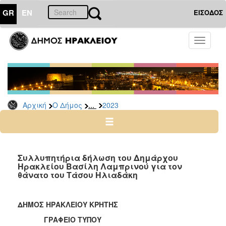
GR
EN
ΕΙΣΟΔΟΣ
Ο
Toggle
ΔΗΜΟΣ
navigati
Δελτία
Τύπου
Αρχείο
...
Αρχική
Ο Δήμος
2023
2026
2025
2024
2023
Συλλυπητήρια δήλωση του Δημάρχου
Ηρακλείου Βασίλη Λαμπρινού για τον
2022
θάνατο του Τάσου Ηλιαδάκη
2021
2020
ΔΗΜΟΣ ΗΡΑΚΛΕΙΟΥ ΚΡΗΤΗΣ
2019
ΓΡΑΦΕΙΟ ΤΥΠΟΥ