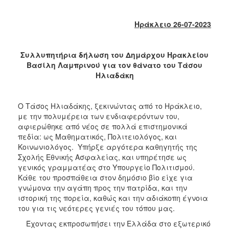
2018
2017
Ηράκλειο 26-07-2023
2016
2015
Συλλυπητήρια δήλωση του Δημάρχου Ηρακλείου
2013
Βασίλη Λαμπρινού για τον θάνατο του Τάσου
Ηλιαδάκη
2012
2011
Ο Τάσος Ηλιαδάκης, ξεκινώντας από το Ηράκλειο,
2010
με την πολυμέρεια των ενδιαφερόντων του,
2006
αφιερώθηκε από νέος σε πολλά επιστημονικά
πεδία: ως Μαθηματικός, Πολιτειολόγος, και
Κοινωνιολόγος. Υπήρξε αργότερα καθηγητής της
Σχολής Εθνικής Ασφαλείας, και υπηρέτησε ως
γενικός γραμματέας στο Υπουργείο Πολιτισμού.
Ο
Κάθε του προσπάθεια στον δημόσιο βίο είχε για
ΤΟΠΟΣ
γνώμονα την αγάπη προς την πατρίδα, και την
ΜΑΣ
ιστορική της πορεία, καθώς και την αδιάκοπη έγνοια
του για τις νεότερες γενιές του τόπου μας.
ΠΟΛΙΤΙΣΜΟΣ
Έχοντας εκπροσωπήσει την Ελλάδα στο εξωτερικό