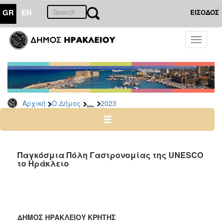
GR
EN
ΕΙΣΟΔΟΣ
Ο
Toggle
ΔΗΜΟΣ
navigati
Δελτία
Τύπου
Αρχείο
...
Αρχική
Ο Δήμος
2023
2026
2025
2024
2023
Παγκόσμια Πόλη Γαστρονομίας της UNESCO
το Ηράκλειο
2022
2021
2020
2019
ΔΗΜΟΣ ΗΡΑΚΛΕΙΟΥ ΚΡΗΤΗΣ