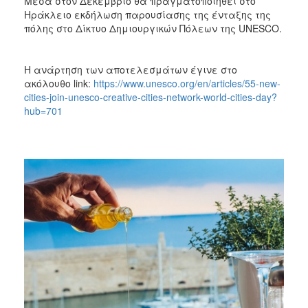
Μέσα στον Δεκέμβριο θα πραγματοποιηθεί στο
Ηράκλειο εκδήλωση παρουσίασης της ένταξης της
πόλης στο Δίκτυο Δημιουργικών Πόλεων της UNESCO.
Η ανάρτηση των αποτελεσμάτων έγινε στο
ακόλουθο link:
https://www.unesco.org/en/articles/55-new-
cities-join-unesco-creative-cities-network-world-cities-day?
hub=701