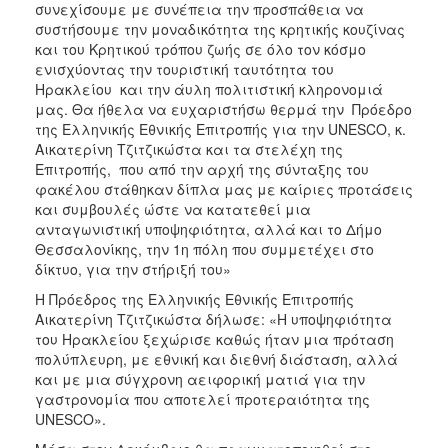
συνεχίσουμε με συνέπεια την προσπάθεια να
συστήσουμε την μοναδικότητα της κρητικής κουζίνας
και του Κρητικού τρόπου ζωής σε όλο τον κόσμο
ενισχύοντας την τουριστική ταυτότητα του
Ηρακλείου και την άυλη πολιτιστική κληρονομιά
μας. Θα ήθελα να ευχαριστήσω θερμά την Πρόεδρο
της Ελληνικής Εθνικής Επιτροπής για την UNESCO, κ.
Αικατερίνη Τζιτζικώστα και τα στελέχη της
Επιτροπής, που από την αρχή της σύνταξης του
φακέλου στάθηκαν δίπλα μας με καίριες προτάσεις
και συμβουλές ώστε να κατατεθεί μια
ανταγωνιστική υποψηφιότητα, αλλά και το Δήμο
Θεσσαλονίκης, την 1η πόλη που συμμετέχει στο
δίκτυο, για την στήριξή του»
Η Πρόεδρος της Ελληνικής Εθνικής Επιτροπής
Αικατερίνη Τζιτζικώστα δήλωσε: «Η υποψηφιότητα
του Ηρακλείου ξεχώρισε καθώς ήταν μια πρόταση
πολύπλευρη, με εθνική και διεθνή διάσταση, αλλά
και με μια σύγχρονη αειφορική ματιά για την
γαστρονομία που αποτελεί προτεραιότητα της
UNESCO».