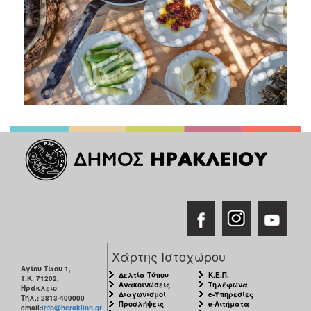
Χάρτης Ιστοχώρου
Αγίου Τίτου 1,
Δελτία Τύπου
Κ.Ε.Π.
Τ.Κ. 71202,
Ανακοινώσεις
Τηλέφωνα
Ηράκλειο
Διαγωνισμοί
e-Υπηρεσίες
Τηλ.: 2813-409000
Προσλήψεις
e-Αιτήματα
email:
info@heraklion.gr