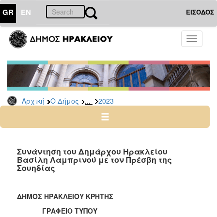
GR
EN
ΕΙΣΟΔΟΣ
Ο
Toggle
ΔΗΜΟΣ
navigati
Δελτία
Τύπου
Αρχείο
...
Αρχική
Ο Δήμος
2023
2026
2025
2024
2023
Συνάντηση του Δημάρχου Ηρακλείου
Βασίλη Λαμπρινού με τον Πρέσβη της
2022
Σουηδίας
2021
2020
ΔΗΜΟΣ ΗΡΑΚΛΕΙΟΥ ΚΡΗΤΗΣ
2019
ΓΡΑΦΕΙΟ ΤΥΠΟΥ