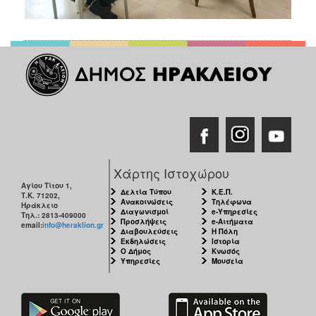
Χάρτης Ιστοχώρου
Αγίου Τίτου 1,
Δελτία Τύπου
Κ.Ε.Π.
Τ.Κ. 71202,
Ανακοινώσεις
Τηλέφωνα
Ηράκλειο
Διαγωνισμοί
e-Υπηρεσίες
Τηλ.: 2813-409000
Προσλήψεις
e-Αιτήματα
email:
info@heraklion.gr
Διαβουλεύσεις
Η Πόλη
Εκδηλώσεις
Ιστορία
Ο Δήμος
Κνωσός
Υπηρεσίες
Μουσεία