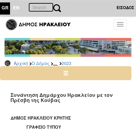
GR
EN
ΕΙΣΟΔΟΣ
Ο
Toggle
ΔΗΜΟΣ
navigati
Δελτία
Τύπου
Αρχείο
...
Αρχική
Ο Δήμος
2023
2026
2025
2024
2023
Συνάντηση Δημάρχου Ηρακλείου με τον
Πρέσβη της Κούβας
2022
2021
ΔΗΜΟΣ ΗΡΑΚΛΕΙΟΥ ΚΡΗΤΗΣ
2020
ΓΡΑΦΕΙΟ ΤΥΠΟΥ
2019