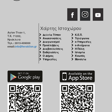
Χάρτης Ιστοχώρου
Αγίου Τίτου 1,
Δελτία Τύπου
Κ.Ε.Π.
Τ.Κ. 71202,
Ανακοινώσεις
Τηλέφωνα
Ηράκλειο
Διαγωνισμοί
e-Υπηρεσίες
Τηλ.: 2813-409000
Προσλήψεις
e-Αιτήματα
email:
info@heraklion.gr
Διαβουλεύσεις
Η Πόλη
Εκδηλώσεις
Ιστορία
Ο Δήμος
Κνωσός
Υπηρεσίες
Μουσεία