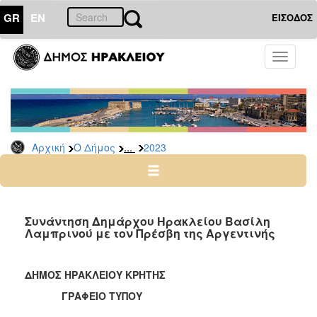
GR
EN
ΕΙΣΟΔΟΣ
Ο
Toggle
ΔΗΜΟΣ
navigati
Δελτία
Τύπου
Αρχείο
...
Αρχική
Ο Δήμος
2023
2026
2025
2024
2023
Συνάντηση Δημάρχου Ηρακλείου Βασίλη
Λαμπρινού με τον Πρέσβη της Αργεντινής
2022
2021
ΔΗΜΟΣ ΗΡΑΚΛΕΙΟΥ ΚΡΗΤΗΣ
2020
ΓΡΑΦΕΙΟ ΤΥΠΟΥ
2019