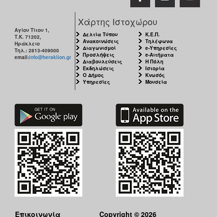
Χάρτης Ιστοχώρου
Αγίου Τίτου 1,
Δελτία Τύπου
Κ.Ε.Π.
Τ.Κ. 71202,
Ανακοινώσεις
Τηλέφωνα
Ηράκλειο
Διαγωνισμοί
e-Υπηρεσίες
Τηλ.: 2813-409000
Προσλήψεις
e-Αιτήματα
email:
info@heraklion.gr
Διαβουλεύσεις
Η Πόλη
Εκδηλώσεις
Ιστορία
Ο Δήμος
Κνωσός
Υπηρεσίες
Μουσεία
Επικοινωνία
Copyright © 2026