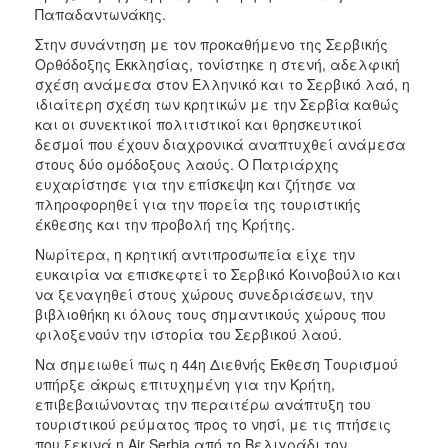
ΑΝΘΕΚΤΙΚΗ
Παπαδαντωνάκης.
ΠΟΛΗ
Στην συνάντηση με τον προκαθήμενο της
Σερβικής
Ορθόδοξης Εκκλησίας, τονίστηκε η στενή, αδελφική
σχέση ανάμεσα στον Ελληνικό και το Σερβικό λαό, η
ιδιαίτερη σχέση των κρητικών με την Σερβία καθώς
και οι συνεκτικοί πολιτιστικοί και θρησκευτικοί
δεσμοί που έχουν διαχρονικά αναπτυχθεί ανάμεσα
στους δύο ομόδοξους λαούς. Ο Πατριάρχης
ευχαρίστησε για την επίσκεψη και ζήτησε να
πληροφορηθεί για την πορεία της τουριστικής
έκθεσης και την προβολή της Κρήτης.
Νωρίτερα, η κρητική αντιπροσωπεία είχε την
ευκαιρία να επισκεφτεί το Σερβικό Κοινοβούλιο και
να ξεναγηθεί στους χώρους συνεδριάσεων, την
βιβλιοθήκη κι όλους τους σημαντικούς χώρους που
φιλοξενούν την ιστορία του Σερβικού λαού.
Να σημειωθεί πως η 44η Διεθνής Έκθεση Τουρισμού
υπήρξε άκρως επιτυχημένη για την Κρήτη,
επιβεβαιώνοντας την περαιτέρω ανάπτυξη του
τουριστικού ρεύματος προς το νησί, με τις πτήσεις
που ξεκινά η Air Serbia από το Βελιγράδι τον