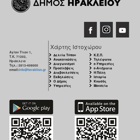
Χάρτης Ιστοχώρου
Αγίου Τίτου 1,
Δελτία Τύπου
Κ.Ε.Π.
Τ.Κ. 71202,
Ανακοινώσεις
Τηλέφωνα
Ηράκλειο
Διαγωνισμοί
e-Υπηρεσίες
Τηλ.: 2813-409000
Προσλήψεις
e-Αιτήματα
email:
info@heraklion.gr
Διαβουλεύσεις
Η Πόλη
Εκδηλώσεις
Ιστορία
Ο Δήμος
Κνωσός
Υπηρεσίες
Μουσεία