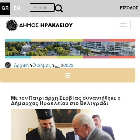
GR
EN
ΕΙΣΟΔΟΣ
Ο
Toggle
ΔΗΜΟΣ
navigati
Δελτία
Τύπου
Αρχείο
...
Αρχική
Ο Δήμος
2023
2026
2025
2024
2023
Με τον Πατριάρχη Σερβίας συναντήθηκε ο
Δήμαρχος Ηρακλείου στο Βελιγράδι
2022
2021
2020
2019