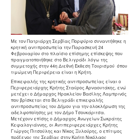
2018
2017
2016
2015
2013
Με τον Πατριάρχη Σερβίας Πορφύριο συναντήθηκε η
2012
κρητική αντιπροσωπεία την Παρασκευή 24
Φεβρουαρίου στο πλαίσιο επίσημης επίσκεψης που
2011
πραγματοποιήθηκε στο Βελιγράδι λόγω της
2010
συμμετοχής στην 44η Διεθνή Έκθεση Τουρισμού όπου
τιμώμενη Περιφέρεια είναι η Κρήτη.
2006
Επικεφαλής της κρητικής αντιπροσωπείας είναι ο
Περιφερειάρχης Κρήτης Σταύρος Αρναουτάκης, ενώ
μετέχει ο Δήμαρχος Ηρακλείου Βασίλης Λαμπρινός
που βρίσκεται στο Βελιγράδι επικεφαλής
Ο
αντιπροσωπείας του Δήμου για την ολοκλήρωση της
ΤΟΠΟΣ
αδελφοποίησης με τον Δήμο Τσουκάριτσα.
ΜΑΣ
Μετέχουν επίσης ο Δήμαρχος Ανωγείων Σωκράτης
Κεφαλογιάννης, οι Αντιπεριφερειάρχες Κρήτης
ΠΟΛΙΤΙΣΜΟΣ
Γιώργος Πιτσούλης και Νίκος Ξυλούρης, ο επίτιμος
πρόξενος της Σερβίας στην Κρήτη Νικόλαος