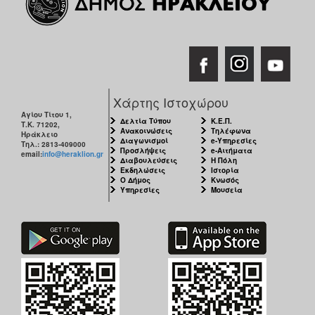
Χάρτης Ιστοχώρου
Αγίου Τίτου 1,
Δελτία Τύπου
Κ.Ε.Π.
Τ.Κ. 71202,
Ανακοινώσεις
Τηλέφωνα
Ηράκλειο
Διαγωνισμοί
e-Υπηρεσίες
Τηλ.: 2813-409000
Προσλήψεις
e-Αιτήματα
email:
info@heraklion.gr
Διαβουλεύσεις
Η Πόλη
Εκδηλώσεις
Ιστορία
Ο Δήμος
Κνωσός
Υπηρεσίες
Μουσεία