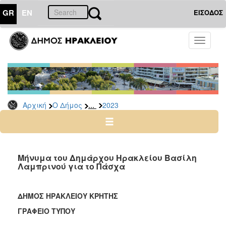
GR
EN
ΕΙΣΟΔΟΣ
Ο
Toggle
ΔΗΜΟΣ
navigati
Δελτία
Τύπου
Αρχείο
...
Αρχική
Ο Δήμος
2023
2026
2025
2024
2023
Μήνυμα του Δημάρχου Ηρακλείου Βασίλη
Λαμπρινού για το Πάσχα
2022
2021
ΔΗΜΟΣ ΗΡΑΚΛΕΙΟΥ ΚΡΗΤΗΣ
2020
ΓΡΑΦΕΙΟ ΤΥΠΟΥ
2019