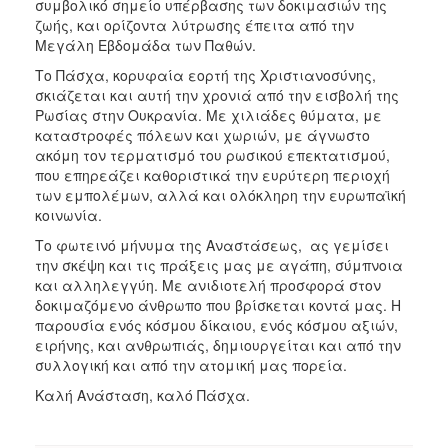
συμβολικό σημείο υπέρβασης των δοκιμασιών της
ΑΝΘΕΚΤΙΚΗ
ζωής, και ορίζοντα λύτρωσης έπειτα από την
ΠΟΛΗ
Μεγάλη Εβδομάδα των Παθών.
Το Πάσχα, κορυφαία εορτή της Χριστιανοσύνης,
σκιάζεται και αυτή την χρονιά από την εισβολή της
Ρωσίας στην Ουκρανία. Με χιλιάδες θύματα, με
καταστροφές πόλεων και χωριών, με άγνωστο
ακόμη τον τερματισμό του ρωσικού επεκτατισμού,
που επηρεάζει καθοριστικά την ευρύτερη περιοχή
των εμπολέμων, αλλά και ολόκληρη την ευρωπαϊκή
κοινωνία.
Το φωτεινό μήνυμα της Αναστάσεως, ας γεμίσει
την σκέψη και τις πράξεις μας με αγάπη, σύμπνοια
και αλληλεγγύη. Με ανιδιοτελή προσφορά στον
δοκιμαζόμενο άνθρωπο που βρίσκεται κοντά μας. Η
παρουσία ενός κόσμου δίκαιου, ενός κόσμου αξιών,
ειρήνης, και ανθρωπιάς, δημιουργείται και από την
συλλογική και από την ατομική μας πορεία.
Καλή Ανάσταση, καλό Πάσχα.