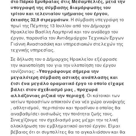
στο Πάρκο Ερυθραίας στις Μεσαμπελιές, μετά την
ΑΝΘΕΚΤΙΚΗ
υπογραφή της σύμβασης διαμόρφωσης του
ΠΟΛΗ
τρίτου και τελευταίου τμήματος του έργου,
έκτασης 32,9 στρεμμάτων
. Η σύμβαση υπεγράφη το
πρωί της Πέμπτης 13 Ιουλίου από τον Δήμαρχο
Ηρακλείου Βασίλη Λαμπρινό και τον ανάδοχο του
έργου, παρουσία του Αντιδημάρχου Τεχνικών Έργων
Γιάννη Αναστασάκη και υπηρεσιακών στελεχών της
τεχνικής υπηρεσίας.
Σε δήλωση του ο Δήμαρχος Ηρακλείου εξέφρασε
την ικανοποίηση του για την υλοποίηση του έργου
τονίζοντας: «
Υπογράφουμε σήμερα την
μεγαλύτερη σύμβαση αστικής ανάπλασης και
έτσι ένα μεγάλο οραματικό έργο το οποίο είχαμε
βάλει στον σχεδιασμό μας , προχωρά
αλλάζοντας ριζικά την περιοχή
. Οι κάτοικοι των
νοτίων προαστίων αποκτούν ένα νέο χώρο αναψυχής
, αθλητισμού, περιπάτου και πρασίνου ο οποίος θα
αναβαθμίσει ουσιωδώς την ποιότητα ζωής τους.
Συνεχίζουμε τον σχεδιασμό μας μέχρι την τελική
ολοκλήρωση του εμβληματικού αυτού έργου. Είμαι
βέβαιος ότι οι συμπολίτες θα το αγκαλιάσουν και θα