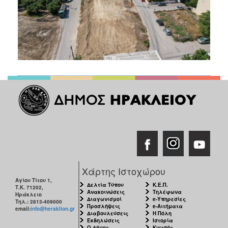
Χάρτης Ιστοχώρου
Αγίου Τίτου 1,
Δελτία Τύπου
Κ.Ε.Π.
Τ.Κ. 71202,
Ανακοινώσεις
Τηλέφωνα
Ηράκλειο
Διαγωνισμοί
e-Υπηρεσίες
Τηλ.: 2813-409000
Προσλήψεις
e-Αιτήματα
email:
info@heraklion.gr
Διαβουλεύσεις
Η Πόλη
Εκδηλώσεις
Ιστορία
Ο Δήμος
Κνωσός