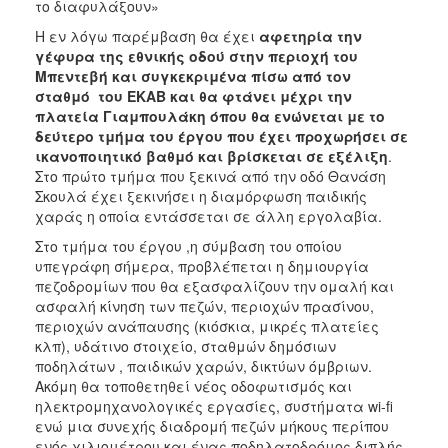
το διαφυλάξουν»
Η εν λόγω παρέμβαση θα έχει
αφετηρία την
γέφυρα της εθνικής οδού στην περιοχή του
Μπεντεβή και συγκεκριμένα πίσω από τον
σταθμό του ΕΚΑΒ και θα φτάνει μέχρι την
πλατεία Γιαμπουλάκη όπου θα ενώνεται με το
δεύτερο τμήμα του έργου που έχει προχωρήσει σε
ικανοποιητικό βαθμό και βρίσκεται σε εξέλιξη
.
Στο πρώτο τμήμα που ξεκινά από την οδό Θανάση
Σκουλά έχει ξεκινήσει η διαμόρφωση παιδικής
χαράς η οποία εντάσσεται σε άλλη εργολαβία.
Στο τμήμα του έργου ,η σύμβαση του οποίου
υπεγράφη σήμερα, προβλέπεται η δημιουργία
πεζοδρομίων που θα εξασφαλίζουν την ομαλή και
ασφαλή κίνηση των πεζών, περιοχών πρασίνου,
περιοχών ανάπαυσης (κιόσκια, μικρές πλατείες
κλπ), υδάτινο στοιχείο, σταθμών δημόσιων
ποδηλάτων , παιδικών χαρών, δικτύων όμβριων.
Ακόμη θα τοποθετηθεί νέος οδοφωτισμός και
ηλεκτρομηχανολογικές εργασίες, συστήματα wi-fi
ενώ μια συνεχής διαδρομή πεζών μήκους περίπου
ενός χιλιομέτρου και ένας ποδηλατοδρόμος διπλής