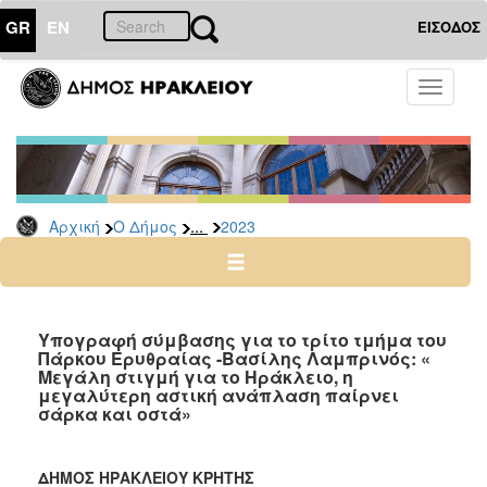
GR
EN
ΕΙΣΟΔΟΣ
Ο
Toggle
ΔΗΜΟΣ
navigati
Δελτία
Τύπου
Αρχείο
...
Αρχική
Ο Δήμος
2023
2026
2025
2024
2023
Υπογραφή σύμβασης για το τρίτο τμήμα του
Πάρκου Ερυθραίας -Βασίλης Λαμπρινός: «
2022
Μεγάλη στιγμή για το Ηράκλειο, η
2021
μεγαλύτερη αστική ανάπλαση παίρνει
σάρκα και οστά»
2020
2019
ΔΗΜΟΣ ΗΡΑΚΛΕΙΟΥ ΚΡΗΤΗΣ