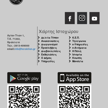
Χάρτης Ιστοχώρου
Αγίου Τίτου 1,
Δελτία Τύπου
Κ.Ε.Π.
Τ.Κ. 71202,
Ανακοινώσεις
Τηλέφωνα
Ηράκλειο
Διαγωνισμοί
e-Υπηρεσίες
Τηλ.: 2813-409000
Προσλήψεις
e-Αιτήματα
email:
info@heraklion.gr
Διαβουλεύσεις
Η Πόλη
Εκδηλώσεις
Ιστορία
Ο Δήμος
Κνωσός
Υπηρεσίες
Μουσεία