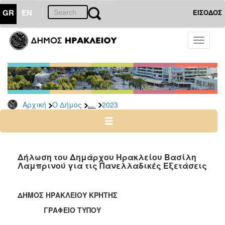
GR
EN
ΕΙΣΟΔΟΣ
Ο
Toggle
ΔΗΜΟΣ
navigati
Δελτία
Τύπου
Αρχείο
...
Αρχική
Ο Δήμος
2023
2026
2025
2024
2023
Δήλωση του Δημάρχου Ηρακλείου Βασίλη
Λαμπρινού για τις Πανελλαδικές Εξετάσεις
2022
2021
ΔΗΜΟΣ ΗΡΑΚΛΕΙΟΥ ΚΡΗΤΗΣ
2020
ΓΡΑΦΕΙΟ ΤΥΠΟΥ
2019