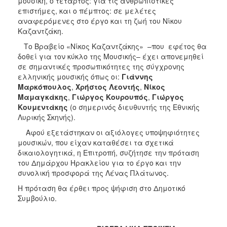
μουσική, ο τέταρτος: για τις ανθρωπιστικές
επιστήμες, και ο πέμπτος: σε μελέτες
αναφερόμενες στο έργο και τη ζωή του Νίκου
Καζαντζάκη.
Το Βραβείο «Νίκος Καζαντζάκης» –που εφέτος θα
δοθεί για τον κύκλο της Μουσικής– έχει απονεμηθεί
σε σημαντικές προσωπικότητες της σύγχρονης
ελληνικής μουσικής όπως οι:
Γιάννης
Μαρκόπουλος
,
Χρήστος Λεοντής
,
Νίκος
Μαμαγκάκης
,
Γιώργος Κουρουπός
,
Γιώργος
Κουμεντάκης
(ο σημερινός διευθυντής της Εθνικής
Λυρικής Σκηνής).
Αφού εξετάστηκαν οι αξιόλογες υποψηφιότητες
μουσικών, που είχαν καταθέσει τα σχετικά
δικαιολογητικά, η Επιτροπή, συζήτησε την πρόταση
του Δημάρχου Ηρακλείου για το έργο και την
συνολική προσφορά της Λένας Πλάτωνος.
Η πρόταση θα έρθει προς ψήφιση στο Δημοτικό
Συμβούλιο.