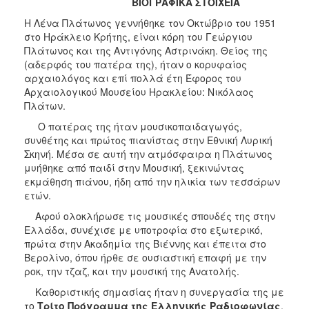
ΒΙΟΓΡΑΦΙΚΑ ΣΤΟΙΧΕΙΑ
Η Λένα Πλάτωνος γεννήθηκε τον Οκτώβριο του 1951
στο Ηράκλειο Κρήτης, είναι κόρη του Γεώργιου
Πλάτωνος και της Αντιγόνης Αστρινάκη. Θείος της
(αδερφός του πατέρα της), ήταν ο κορυφαίος
αρχαιολόγος και επί πολλά έτη Έφορος του
Αρχαιολογικού Μουσείου Ηρακλείου: Νικόλαος
Πλάτων.
Ο πατέρας της ήταν μουσικοπαιδαγωγός,
συνθέτης και πρώτος πιανίστας στην Εθνική Λυρική
Σκηνή. Μέσα σε αυτή την ατμόσφαιρα η Πλάτωνος
μυήθηκε από παιδί στην Μουσική, ξεκινώντας
εκμάθηση πιάνου, ήδη από την ηλικία των τεσσάρων
ετών.
Αφού ολοκλήρωσε τις μουσικές σπουδές της στην
Ελλάδα, συνέχισε με υποτροφία στο εξωτερικό,
πρώτα στην Ακαδημία της Βιέννης και έπειτα στο
Βερολίνο, όπου ήρθε σε ουσιαστική επαφή με την
ροκ, την τζαζ, και την μουσική της Ανατολής.
Καθοριστικής σημασίας ήταν η συνεργασία της με
το
Τρίτο Πρόγραμμα της Ελληνικής Ραδιοφωνίας
,