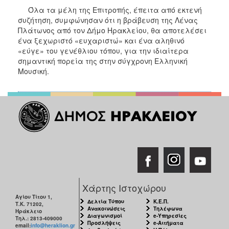
Όλα τα μέλη της Επιτροπής, έπειτα από εκτενή
συζήτηση, συμφώνησαν ότι η βράβευση της Λένας
Πλάτωνος από τον Δήμο Ηρακλείου, θα αποτελέσει
ένα ξεχωριστό «ευχαριστώ» και ένα αληθινό
«εύγε» του γενέθλιου τόπου, για την ιδιαίτερα
σημαντική πορεία της στην σύγχρονη Ελληνική
Μουσική.
Χάρτης Ιστοχώρου
Αγίου Τίτου 1,
Δελτία Τύπου
Κ.Ε.Π.
Τ.Κ. 71202,
Ανακοινώσεις
Τηλέφωνα
Ηράκλειο
Διαγωνισμοί
e-Υπηρεσίες
Τηλ.: 2813-409000
Προσλήψεις
e-Αιτήματα
email:
info@heraklion.gr