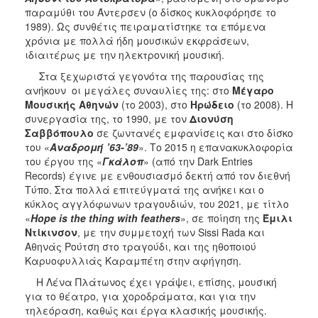
παραμύθι του Άντερσεν (ο δίσκος κυκλοφόρησε το
1989). Ως συνθέτις πειραματίστηκε τα επόμενα
χρόνια με πολλά ήδη μουσικών εκφράσεων,
ιδιαιτέρως με την ηλεκτρονική μουσική.
Στα ξεχωριστά γεγονότα της παρουσίας της
ανήκουν οι μεγάλες συναυλίες της: στο
Μέγαρο
Μουσικής Αθηνών
(το 2003), στο
Ηρώδειο
(το 2008). Η
συνεργασία της, το 1990, με τον
Διονύση
Σαββόπουλο
σε ζωντανές εμφανίσεις και στο δίσκο
του «
Αναδρομή ’63-’89
». Το 2015 η επανακυκλοφορία
του έργου της «
Γκάλοπ
» (από την Dark Entries
Records) έγινε με ενθουσιασμό δεκτή από τον διεθνή
Τύπο. Στα πολλά επιτεύγματά της ανήκει και ο
κύκλος αγγλόφωνων τραγουδιών, του 2021, με τίτλο
«
Hope is the thing with feathers
», σε ποίηση της
Έμιλι
Ντίκινσον
, με την συμμετοχή των Sissi Rada και
Αθηνάς Ρούτση στο τραγούδι, και της ηθοποιού
Καρυοφυλλιάς Καραμπέτη στην αφήγηση.
Η Λένα Πλάτωνος έχει γράψει, επίσης, μουσική
για το θέατρο, για χοροδράματα, και για την
τηλεόραση, καθώς και έργα κλασικής μουσικής.