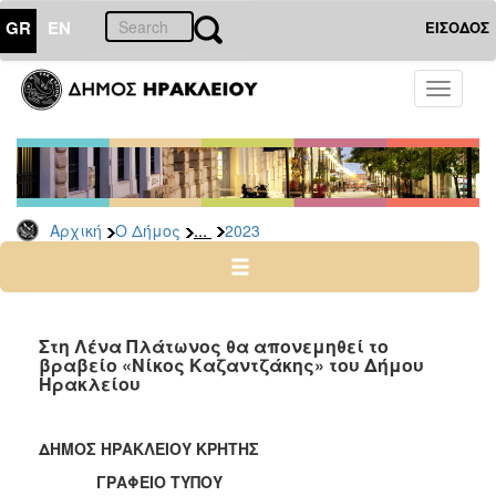
GR
EN
ΕΙΣΟΔΟΣ
Ο
Toggle
ΔΗΜΟΣ
navigati
Δελτία
Τύπου
Αρχείο
...
Αρχική
Ο Δήμος
2023
2026
2025
2024
2023
Στη Λένα Πλάτωνος θα απονεμηθεί το
βραβείο «Νίκος Καζαντζάκης» του Δήμου
2022
Ηρακλείου
2021
2020
ΔΗΜΟΣ ΗΡΑΚΛΕΙΟΥ ΚΡΗΤΗΣ
2019
ΓΡΑΦΕΙΟ ΤΥΠΟΥ