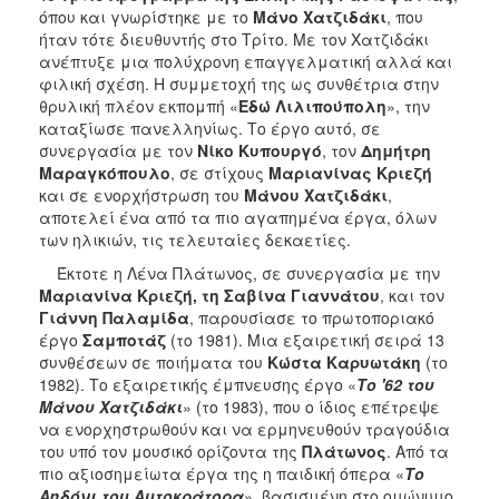
όπου και γνωρίστηκε με το
Μάνο Χατζιδάκι
, που
ήταν τότε διευθυντής στο Τρίτο. Με τον Χατζιδάκι
ανέπτυξε μια πολύχρονη επαγγελματική αλλά και
φιλική σχέση. Η συμμετοχή της ως συνθέτρια στην
θρυλική πλέον εκπομπή «
Εδώ Λιλιπούπολη
», την
καταξίωσε πανελληνίως. Το έργο αυτό, σε
συνεργασία με τον
Νίκο Κυπουργό
, τον
Δημήτρη
Μαραγκόπουλο
, σε στίχους
Μαριανίνας Κριεζή
και σε ενορχήστρωση του
Μάνου Χατζιδάκι
,
αποτελεί ένα από τα πιο αγαπημένα έργα, όλων
των ηλικιών, τις τελευταίες δεκαετίες.
Έκτοτε η Λένα Πλάτωνος, σε συνεργασία με την
Μαριανίνα Κριεζή, τη Σαβίνα Γιαννάτου
, και τον
Γιάννη Παλαμίδα
, παρουσίασε το πρωτοποριακό
έργο
Σαμποτάζ
(το 1981). Μια εξαιρετική σειρά 13
συνθέσεων σε ποιήματα του
Κώστα Καρυωτάκη
(το
1982). Το εξαιρετικής έμπνευσης έργο «
Το '62 του
Μάνου Χατζιδάκι
» (το 1983), που ο ίδιος επέτρεψε
να ενορχηστρωθούν και να ερμηνευθούν τραγούδια
του υπό τον μουσικό ορίζοντα της
Πλάτωνος
. Από τα
πιο αξιοσημείωτα έργα της η παιδική όπερα «
Το
Αηδόνι του Αυτοκράτορα
», βασισμένη στο ομώνυμο