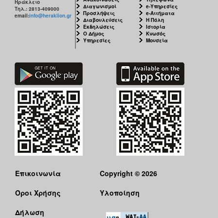
Ηράκλειο
Διαγωνισμοί
e-Υπηρεσίες
Τηλ.: 2813-409000
Προσλήψεις
e-Αιτήματα
email:
info@heraklion.gr
Διαβουλεύσεις
Η Πόλη
Εκδηλώσεις
Ιστορία
Ο Δήμος
Κνωσός
Υπηρεσίες
Μουσεία
Επικοινωνία
Copyright © 2026
Όροι Χρήσης
Υλοποίηση
Δήλωση