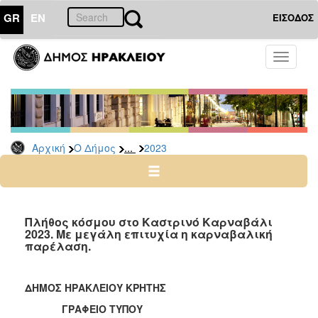
GR
EN
ΕΙΣΟΔΟΣ
Ο
Toggle
ΔΗΜΟΣ
navigati
Δελτία
Τύπου
Αρχείο
...
Αρχική
Ο Δήμος
2023
2026
2025
2024
2023
Πλήθος κόσμου στο Καστρινό Καρναβάλι
2023. Με μεγάλη επιτυχία η καρναβαλική
2022
παρέλαση.
2021
2020
ΔΗΜΟΣ ΗΡΑΚΛΕΙΟΥ ΚΡΗΤΗΣ
2019
ΓΡΑΦΕΙΟ ΤΥΠΟΥ