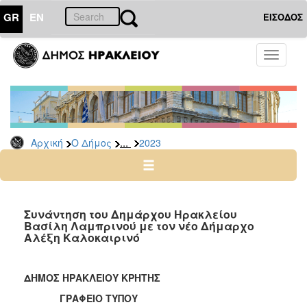
GR
EN
ΕΙΣΟΔΟΣ
Ο
Toggle
ΔΗΜΟΣ
navigati
Δελτία
Τύπου
Αρχείο
...
Αρχική
Ο Δήμος
2023
2026
2025
2024
2023
Συνάντηση του Δημάρχου Ηρακλείου
Βασίλη Λαμπρινού με τον νέο Δήμαρχο
2022
Αλέξη Καλοκαιρινό
2021
2020
ΔΗΜΟΣ ΗΡΑΚΛΕΙΟΥ ΚΡΗΤΗΣ
2019
ΓΡΑΦΕΙΟ ΤΥΠΟΥ