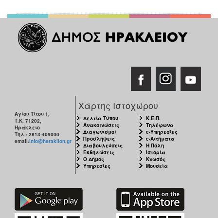
Χάρτης Ιστοχώρου
Αγίου Τίτου 1,
Δελτία Τύπου
Κ.Ε.Π.
Τ.Κ. 71202,
Ανακοινώσεις
Τηλέφωνα
Ηράκλειο
Διαγωνισμοί
e-Υπηρεσίες
Τηλ.: 2813-409000
Προσλήψεις
e-Αιτήματα
email:
info@heraklion.gr
Διαβουλεύσεις
Η Πόλη
Εκδηλώσεις
Ιστορία
Ο Δήμος
Κνωσός
Υπηρεσίες
Μουσεία