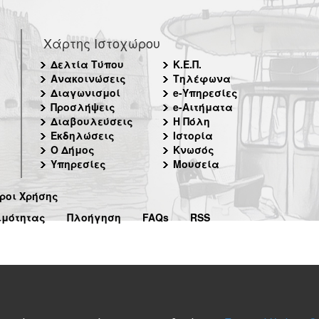
Χάρτης Ιστοχώρου
Δελτία Τύπου
Κ.Ε.Π.
Ανακοινώσεις
Τηλέφωνα
Διαγωνισμοί
e-Υπηρεσίες
Προσλήψεις
e-Αιτήματα
Διαβουλεύσεις
Η Πόλη
Εκδηλώσεις
Ιστορία
Ο Δήμος
Κνωσός
Υπηρεσίες
Μουσεία
ροι Χρήσης
ιμότητας
Πλοήγηση
FAQs
RSS