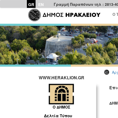
GR
EN
Γραμμή Παραπόνων τηλ : 2813-4
Ο 
Αρχ
WWW.HERAKLION.GR
Επι
ΔΗΜ
Ο ΔΗΜΟΣ
ΓΡ
Δελτία Τύπου