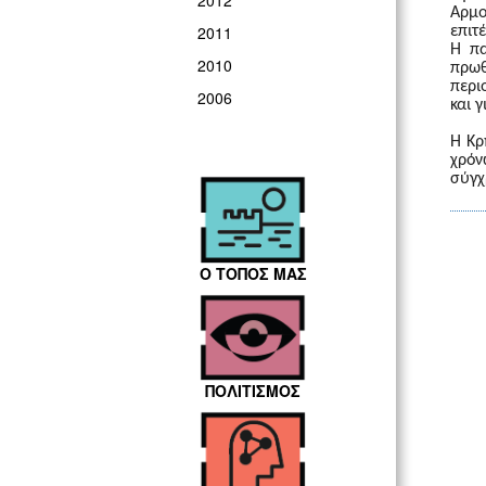
2012
Αρμο
2011
επιτ
Η πα
2010
πρωθ
περι
2006
και 
Η Κρ
χρόν
σύγχ
Ο ΤΟΠΟΣ ΜΑΣ
ΠΟΛΙΤΙΣΜΟΣ