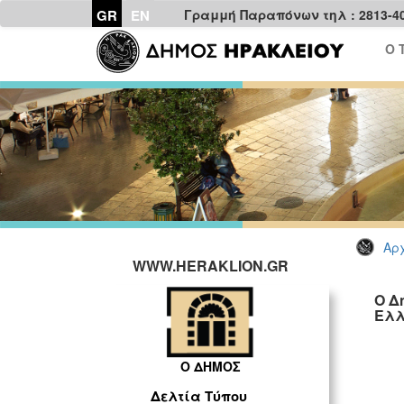
GR
EN
Γραμμή Παραπόνων τηλ : 2813-4
Ο 
Αρχ
WWW.HERAKLION.GR
Ο Δ
Ελ
Ο ΔΗΜΟΣ
Δελτία Τύπου