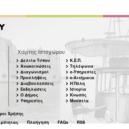
Χάρτης Ιστοχώρου
Δελτία Τύπου
Κ.Ε.Π.
Ανακοινώσεις
Τηλέφωνα
Διαγωνισμοί
e-Υπηρεσίες
Προσλήψεις
e-Αιτήματα
Διαβουλεύσεις
Η Πόλη
Εκδηλώσεις
Ιστορία
Ο Δήμος
Κνωσός
Υπηρεσίες
Μουσεία
ροι Χρήσης
ιμότητας
Πλοήγηση
FAQs
RSS