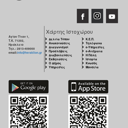
Χάρτης Ιστοχώρου
Αγίου Τίτου 1,
Δελτία Τύπου
Κ.Ε.Π.
Τ.Κ. 71202,
Ανακοινώσεις
Τηλέφωνα
Ηράκλειο
Διαγωνισμοί
e-Υπηρεσίες
Τηλ.: 2813-409000
Προσλήψεις
e-Αιτήματα
email:
info@heraklion.gr
Διαβουλεύσεις
Η Πόλη
Εκδηλώσεις
Ιστορία
Ο Δήμος
Κνωσός
Υπηρεσίες
Μουσεία