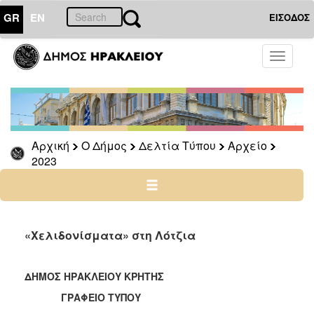
GR
EN
ΕΙΣΟΔΟΣ
Ο
Toggle
ΔΗΜΟΣ
navigati
Δελτία
Τύπου
Αρχείο
Αρχική
Ο Δήμος
Δελτία Τύπου
Αρχείο
2026
2023
2025
2024
2023
2022
«Χελιδονίσματα» στη Λότζια
2021
2020
ΔΗΜΟΣ ΗΡΑΚΛΕΙΟΥ ΚΡΗΤΗΣ
2019
ΓΡΑΦΕΙΟ ΤΥΠΟΥ