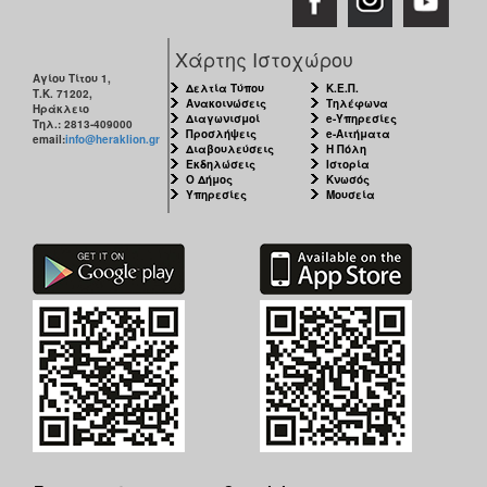
Χάρτης Ιστοχώρου
Αγίου Τίτου 1,
Δελτία Τύπου
Κ.Ε.Π.
Τ.Κ. 71202,
Ανακοινώσεις
Τηλέφωνα
Ηράκλειο
Διαγωνισμοί
e-Υπηρεσίες
Τηλ.: 2813-409000
Προσλήψεις
e-Αιτήματα
email:
info@heraklion.gr
Διαβουλεύσεις
Η Πόλη
Εκδηλώσεις
Ιστορία
Ο Δήμος
Κνωσός
Υπηρεσίες
Μουσεία