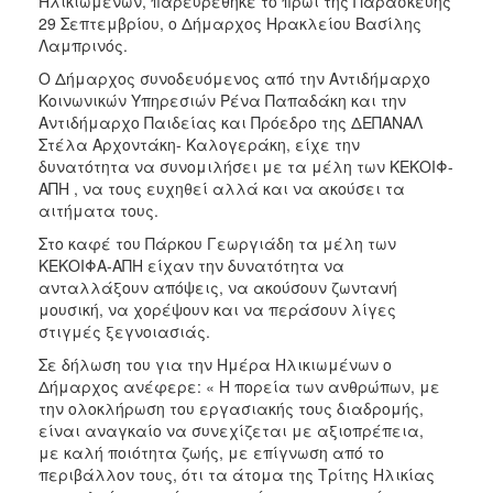
Ηλικιωμένων, παρευρέθηκε το πρωί της Παρασκευής
ΑΝΘΕΚΤΙΚΗ
29 Σεπτεμβρίου, ο Δήμαρχος Ηρακλείου Βασίλης
ΠΟΛΗ
Λαμπρινός.
Ο Δήμαρχος συνοδευόμενος από την Αντιδήμαρχο
Κοινωνικών Υπηρεσιών Ρένα Παπαδάκη και την
Αντιδήμαρχο Παιδείας και Πρόεδρο της ΔΕΠΑΝΑΛ
Στέλα Αρχοντάκη- Καλογεράκη, είχε την
δυνατότητα να συνομιλήσει με τα μέλη των ΚΕΚΟΙΦ-
ΑΠΗ , να τους ευχηθεί αλλά και να ακούσει τα
αιτήματα τους.
Στο καφέ του Πάρκου Γεωργιάδη τα μέλη των
ΚΕΚΟΙΦΑ-ΑΠΗ είχαν την δυνατότητα να
ανταλλάξουν απόψεις, να ακούσουν ζωντανή
μουσική, να χορέψουν και να περάσουν λίγες
στιγμές ξεγνοιασιάς.
Σε δήλωση του για την Ημέρα Ηλικιωμένων ο
Δήμαρχος ανέφερε: « Η πορεία των ανθρώπων, με
την ολοκλήρωση του εργασιακής τους διαδρομής,
είναι αναγκαίο να συνεχίζεται με αξιοπρέπεια,
με καλή ποιότητα ζωής, με επίγνωση από το
περιβάλλον τους, ότι τα άτομα της Τρίτης Ηλικίας