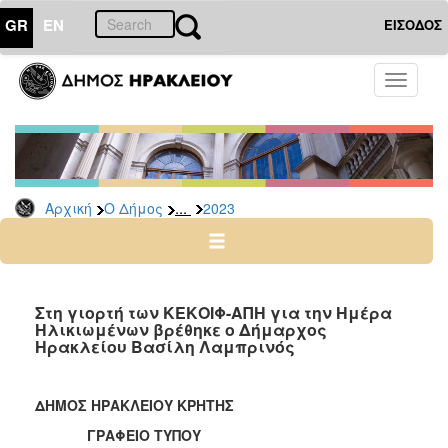
GR
EN
ΕΙΣΟΔΟΣ
Ο
Toggle
ΔΗΜΟΣ
navigati
Δελτία
Τύπου
Αρχείο
...
Αρχική
Ο Δήμος
2023
2026
2025
2024
2023
Στη γιορτή των ΚΕΚΟΙΦ-ΑΠΗ για την Ημέρα
Ηλικιωμένων βρέθηκε ο Δήμαρχος
2022
Ηρακλείου Βασίλη Λαμπρινός
2021
2020
ΔΗΜΟΣ ΗΡΑΚΛΕΙΟΥ ΚΡΗΤΗΣ
2019
ΓΡΑΦΕΙΟ ΤΥΠΟΥ