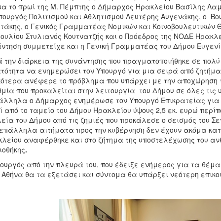
ια το πρωί της Μ. Πέμπτης ο Δήμαρχος Ηρακλείου Βασίλης Λαμ
ουργός Πολιτισμού και Αθλητισμού Λευτέρης Αυγενάκης, ο Βο
τάκης, ο Γενικός Γραμματέας Νομικών και Κοινοβουλευτικών
ουλίου Στυλιανός Κουτνατζής και ο Πρόεδρος της ΝΟΔΕ Ηρακλ
ντηση συμμετείχε και η Γενική Γραμματέας του Δήμου Ευγενί
 την διάρκεια της συνάντησης που πραγματοποιήθηκε σε πολύ 
τότητα να ενημερώσει τον Υπουργό για μια σειρά από ζητήμ
κότερα ανέφερε το πρόβλημα που υπάρχει με την αποχώρηση 
μία που προκαλείται στην λειτουργία του Δήμου σε όλες τις υ
λληλα ο Δήμαρχος ενημέρωσε τον Υπουργό Επικρατείας για 
ί από το ταμείο του Δήμου Ηρακλείου ύψους 2,5 εκ. ευρώ περί
εία του Δήμου από τις ζημιές που προκάλεσε ο σεισμός του Σε
πάλληλα αιτήματα προς την κυβέρνηση δεν έχουν ακόμα κατ
λείου αναφέρθηκε και στο ζήτημα της υποστελέχωσης του ανθ
ιοθήκης
.
ουργός από την πλευρά του, που έδειξε ενήμερος για τα θέματ
 Αθήνα θα τα εξετάσει και σύντομα θα υπάρξει νεότερη επικο