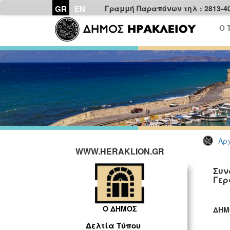
GR
EN
Γραμμή Παραπόνων τηλ : 2813-4
Ο 
Αρχ
WWW.HERAKLION.GR
Συν
Γερ
Ο ΔΗΜΟΣ
ΔΗΜ
ΓΡ
Δελτία Τύπου