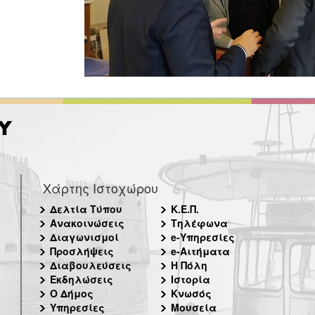
Χάρτης Ιστοχώρου
Δελτία Τύπου
Κ.Ε.Π.
Ανακοινώσεις
Τηλέφωνα
Διαγωνισμοί
e-Υπηρεσίες
Προσλήψεις
e-Αιτήματα
Διαβουλεύσεις
Η Πόλη
Εκδηλώσεις
Ιστορία
Ο Δήμος
Κνωσός
Υπηρεσίες
Μουσεία