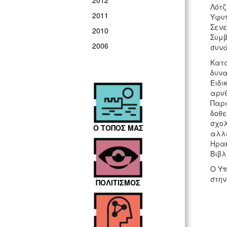
2012
Λότζ
2011
Υφυπ
Σενε
2010
Συμβ
2006
συνά
Κατά
δυνα
Ειδι
αρυθ
Παρά
δοθε
σχολ
Ο ΤΟΠΟΣ ΜΑΣ
αλλε
Ηρακ
Βιβλ
Ο Υπ
στην
ΠΟΛΙΤΙΣΜΟΣ