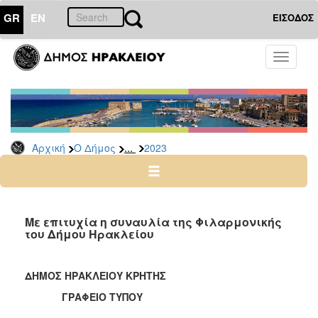
GR
EN
ΕΙΣΟΔΟΣ
Ο
Toggle
ΔΗΜΟΣ
navigati
Δελτία
Τύπου
Αρχείο
...
Αρχική
Ο Δήμος
2023
2026
2025
2024
2023
Με επιτυχία η συναυλία της Φιλαρμονικής
του Δήμου Ηρακλείου
2022
2021
ΔΗΜΟΣ ΗΡΑΚΛΕΙΟΥ ΚΡΗΤΗΣ
2020
ΓΡΑΦΕΙΟ ΤΥΠΟΥ
2019