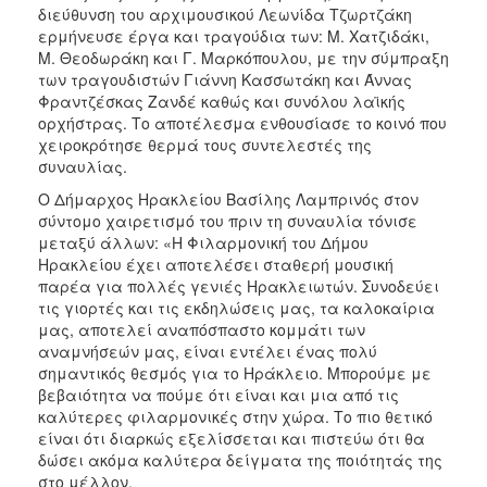
ΑΝΘΕΚΤΙΚΗ
διεύθυνση του αρχιμουσικού Λεωνίδα Τζωρτζάκη
ΠΟΛΗ
ερμήνευσε έργα και τραγούδια των: Μ. Χατζιδάκι,
Μ. Θεοδωράκη και Γ. Μαρκόπουλου, με την σύμπραξη
των τραγουδιστών Γιάννη Κασσωτάκη και Άννας
Φραντζέσκας Ζανδέ καθώς και συνόλου λαϊκής
ορχήστρας. Το αποτέλεσμα ενθουσίασε το κοινό που
χειροκρότησε θερμά τους συντελεστές της
συναυλίας.
Ο Δήμαρχος Ηρακλείου Βασίλης Λαμπρινός στον
σύντομο χαιρετισμό του πριν τη συναυλία τόνισε
μεταξύ άλλων: «Η Φιλαρμονική του Δήμου
Ηρακλείου έχει αποτελέσει σταθερή μουσική
παρέα για πολλές γενιές Ηρακλειωτών. Συνοδεύει
τις γιορτές και τις εκδηλώσεις μας, τα καλοκαίρια
μας, αποτελεί αναπόσπαστο κομμάτι των
αναμνήσεών μας, είναι εντέλει ένας πολύ
σημαντικός θεσμός για το Ηράκλειο. Μπορούμε με
βεβαιότητα να πούμε ότι είναι και μια από τις
καλύτερες φιλαρμονικές στην χώρα. Το πιο θετικό
είναι ότι διαρκώς εξελίσσεται και πιστεύω ότι θα
δώσει ακόμα καλύτερα δείγματα της ποιότητάς της
στο μέλλον.