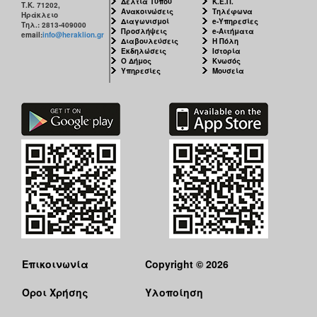
Δελτία Τύπου
Κ.Ε.Π.
Τ.Κ. 71202,
Ανακοινώσεις
Τηλέφωνα
Ηράκλειο
Διαγωνισμοί
e-Υπηρεσίες
Τηλ.: 2813-409000
Προσλήψεις
e-Αιτήματα
email:
info@heraklion.gr
Διαβουλεύσεις
Η Πόλη
Εκδηλώσεις
Ιστορία
Ο Δήμος
Κνωσός
Υπηρεσίες
Μουσεία
Επικοινωνία
Copyright © 2026
Όροι Χρήσης
Υλοποίηση