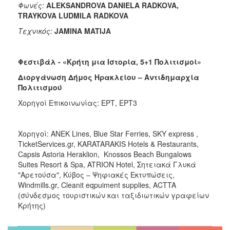
Φωνές
:
ALEKSANDROVA DANIELA RADKOVA,
TRAYKOVA LUDMILA RADKOVA
Τεχνικός:
JAMINA MATIJA
Φεστιβάλ - «Κρήτη μια Ιστορία, 5+1 Πολιτισμοί»
Διοργάνωση Δήμος Ηρακλείου – Αντιδημαρχία
Πολιτισμού
Χορηγοί Επικοινωνίας: ΕΡΤ, ΕΡΤ3
Χορηγοί: ANEK Lines, Blue Star Ferries, SKY express ,
TicketServices.gr, KARATARAKIS Hotels & Restaurants,
Capsis Astoria Heraklion, Knossos Beach Bungalows
Suites Resort & Spa, ATRION Hotel, Σητειακά Γλυκά
"Αρετούσα", Κύβος – Ψηφιακές Εκτυπώσεις,
Windmills.gr, Cleanit eqpuiment supplies, ACTTA
(σύνδεσμος τουριστικών και ταξιδιωτικών γραφείων
Κρήτης)