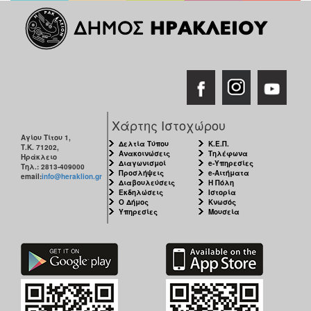
Χάρτης Ιστοχώρου
Αγίου Τίτου 1,
Δελτία Τύπου
Κ.Ε.Π.
Τ.Κ. 71202,
Ανακοινώσεις
Τηλέφωνα
Ηράκλειο
Διαγωνισμοί
e-Υπηρεσίες
Τηλ.: 2813-409000
Προσλήψεις
e-Αιτήματα
email:
info@heraklion.gr
Διαβουλεύσεις
Η Πόλη
Εκδηλώσεις
Ιστορία
Ο Δήμος
Κνωσός
Υπηρεσίες
Μουσεία