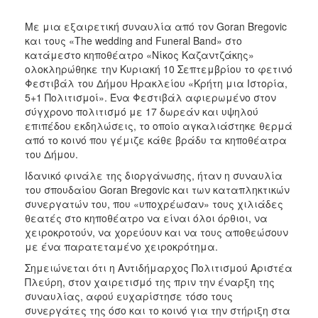
ΑΝΘΕΚΤΙΚΗ
ΠΟΛΗ
Με μια εξαιρετική συναυλία από τον Goran Bregovic
και τους «The wedding and Funeral Band» στο
κατάμεστο κηποθέατρο «Νίκος Καζαντζάκης»
ολοκληρώθηκε την Κυριακή 10 Σεπτεμβρίου το φετινό
Φεστιβάλ του Δήμου Ηρακλείου «Κρήτη μια Ιστορία,
5+1 Πολιτισμοί». Ένα Φεστιβάλ αφιερωμένο στον
σύγχρονο πολιτισμό με 17 δωρεάν και υψηλού
επιπέδου εκδηλώσεις, το οποίο αγκαλιάστηκε θερμά
από το κοινό που γέμιζε κάθε βράδυ τα κηποθέατρα
του Δήμου.
Ιδανικό φινάλε της διοργάνωσης, ήταν η συναυλία
του σπουδαίου Goran Bregovic και των καταπληκτικών
συνεργατών του, που «υποχρέωσαν» τους χιλιάδες
θεατές στο κηποθέατρο να είναι όλοι όρθιοι, να
χειροκροτούν, να χορεύουν και να τους αποθεώσουν
με ένα παρατεταμένο χειροκρότημα.
Σημειώνεται ότι η Αντιδήμαρχος Πολιτισμού Αριστέα
Πλεύρη, στον χαιρετισμό της πριν την έναρξη της
συναυλίας, αφού ευχαρίστησε τόσο τους
συνεργάτες της όσο και το κοινό για την στήριξη στα