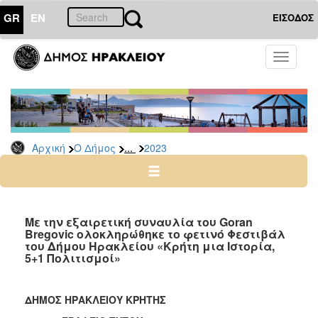
GR
EN
ΕΙΣΟΔΟΣ
Ο
Toggle
ΔΗΜΟΣ
navigati
Δελτία
Τύπου
Αρχείο
...
Αρχική
Ο Δήμος
2023
2026
2025
2024
2023
Με την εξαιρετική συναυλία του Goran
Bregovic ολοκληρώθηκε το φετινό Φεστιβάλ
2022
του Δήμου Ηρακλείου «Κρήτη μια Ιστορία,
2021
5+1 Πολιτισμοί»
2020
2019
ΔΗΜΟΣ ΗΡΑΚΛΕΙΟΥ ΚΡΗΤΗΣ