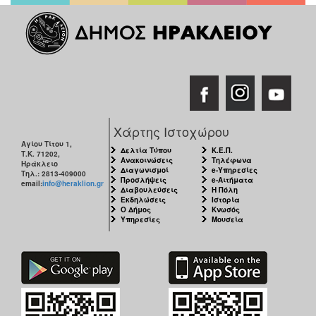
Χάρτης Ιστοχώρου
Αγίου Τίτου 1,
Δελτία Τύπου
Κ.Ε.Π.
Τ.Κ. 71202,
Ανακοινώσεις
Τηλέφωνα
Ηράκλειο
Διαγωνισμοί
e-Υπηρεσίες
Τηλ.: 2813-409000
Προσλήψεις
e-Αιτήματα
email:
info@heraklion.gr
Διαβουλεύσεις
Η Πόλη
Εκδηλώσεις
Ιστορία
Ο Δήμος
Κνωσός
Υπηρεσίες
Μουσεία