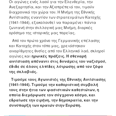
Οι αγώνες ενός λαού για την Ελευθερία, την
ΑΝΘΕΚΤΙΚΗ
Ανεξαρτησία, και την Αξιοπρέπειά του, τιμούν
ΠΟΛΗ
διαχρονικά την χώρα του. Η Μνήμη της Εθνικής
Αντίστασης εναντίον των στρατευμάτων Κατοχής
(1941-1944), εξακολουθεί να παραμένει πάντα
ζωντανή στην συλλογική μας Μνήμη, διαρκές
ορόσημο της ιστορικής μας πορείας.
Από τον πρώτο χρόνο της Γερμανικής επέλασης
και Κατοχής στον τόπο μας, χρειάστηκαν
αναρίθμητες θυσίες από τον Ελληνικό λαό, σκληροί
αγώνες και
ηρωικές πράξεις. Η σθεναρή
αντίσταση απέναντι στις δυνάμεις του ναζισμού,
έδιδε σε όλους ελπίδες λύτρωσης από τον ζόφο
της σκλαβιάς.
Τιμούμε τους Αγωνιστές της Εθνικής Αντίστασης
(1941-1944). Τιμούμε την καθοριστική συμβολή
τους στην ήττα των φασιστικών καθεστώτων, η
οποία διεμόρφωσε τον σύγχρονο κόσμο, και
εδραίωσε την ειρήνη, την δημοκρατία, και την
συνύπαρξη των κρατών στην Ευρώπη.