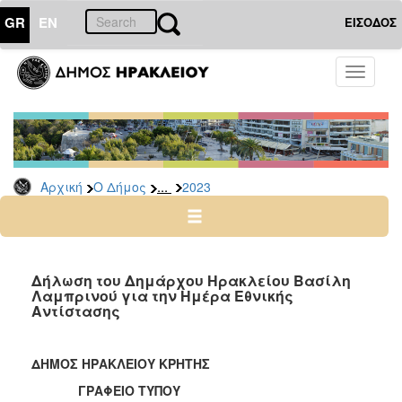
GR
EN
ΕΙΣΟΔΟΣ
Ο
Toggle
ΔΗΜΟΣ
navigati
Δελτία
Τύπου
Αρχείο
...
Αρχική
Ο Δήμος
2023
2026
2025
2024
2023
Δήλωση του Δημάρχου Ηρακλείου Βασίλη
Λαμπρινού για την Ημέρα Εθνικής
2022
Αντίστασης
2021
2020
ΔΗΜΟΣ ΗΡΑΚΛΕΙΟΥ ΚΡΗΤΗΣ
2019
ΓΡΑΦΕΙΟ ΤΥΠΟΥ