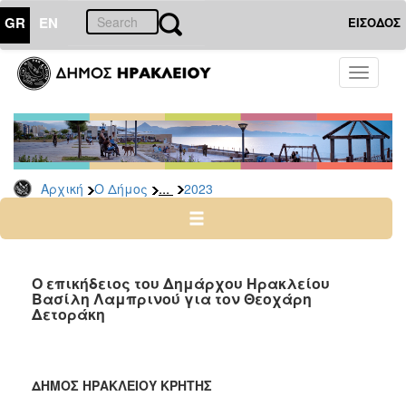
GR
EN
ΕΙΣΟΔΟΣ
Ο
Toggle
ΔΗΜΟΣ
navigati
Δελτία
Τύπου
Αρχείο
...
Αρχική
Ο Δήμος
2023
2026
2025
2024
2023
Ο επικήδειος του Δημάρχου Ηρακλείου
Βασίλη Λαμπρινού για τον Θεοχάρη
2022
Δετοράκη
2021
2020
2019
ΔΗΜΟΣ ΗΡΑΚΛΕΙΟΥ ΚΡΗΤΗΣ