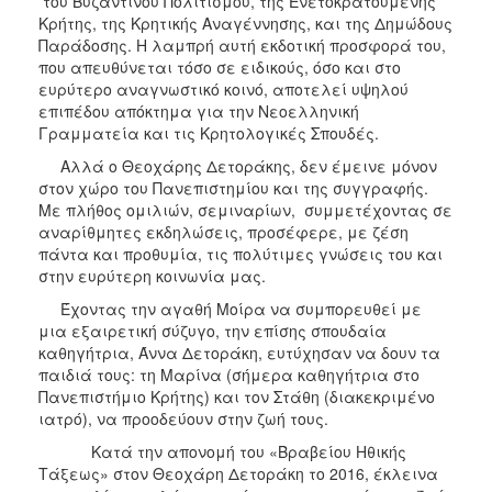
του Βυζαντινού Πολιτισμού, της Ενετοκρατούμενης
Κρήτης, της Κρητικής Αναγέννησης, και της Δημώδους
Παράδοσης. Η λαμπρή αυτή εκδοτική προσφορά του,
που απευθύνεται τόσο σε ειδικούς, όσο και στο
ευρύτερο αναγνωστικό κοινό, αποτελεί υψηλού
επιπέδου απόκτημα για την Νεοελληνική
Γραμματεία και τις Κρητολογικές Σπουδές.
Αλλά ο Θεοχάρης Δετοράκης, δεν έμεινε μόνον
στον χώρο του Πανεπιστημίου και της συγγραφής.
Με πλήθος ομιλιών, σεμιναρίων, συμμετέχοντας σε
αναρίθμητες εκδηλώσεις, προσέφερε, με ζέση
πάντα και προθυμία, τις πολύτιμες γνώσεις του και
στην ευρύτερη κοινωνία μας.
Έχοντας την αγαθή Μοίρα να συμπορευθεί με
μια εξαιρετική σύζυγο, την επίσης σπουδαία
καθηγήτρια, Άννα Δετοράκη, ευτύχησαν να δουν τα
παιδιά τους: τη Μαρίνα (σήμερα καθηγήτρια στο
Πανεπιστήμιο Κρήτης) και τον Στάθη (διακεκριμένο
ιατρό), να προοδεύουν στην ζωή τους.
Κατά την απονομή του «Βραβείου Ηθικής
Τάξεως» στον Θεοχάρη Δετοράκη το 2016, έκλεινα