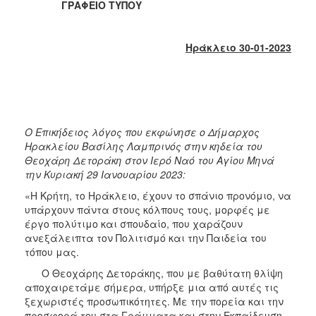
2018
ΓΡΑΦΕΙΟ ΤΥΠΟΥ
2017
2016
Ηράκλειο
30
-01-2023
2015
2013
2012
2011
Ο Επικήδειος λόγος που εκφώνησε ο Δήμαρχος
Ηρακλείου Βασίλης Λαμπρινός στην κηδεία του
2010
Θεοχάρη Δετοράκη στον Ιερό Ναό του Αγίου Μηνά
2006
την Κυριακή 29 Ιανουαρίου 2023:
«Η Κρήτη, το Ηράκλειο, έχουν το σπάνιο προνόμιο, να
υπάρχουν πάντα στους κόλπους τους, μορφές με
έργο πολύτιμο και σπουδαίο, που χαράζουν
ανεξάλειπτα τον Πολιτισμό και την Παιδεία του
Ο
ΤΟΠΟΣ
τόπου μας.
ΜΑΣ
Ο Θεοχάρης Δετοράκης, που με βαθύτατη θλίψη
αποχαιρετάμε σήμερα, υπήρξε μια από αυτές τις
ΠΟΛΙΤΙΣΜΟΣ
ξεχωριστές προσωπικότητες. Με την πορεία και την
προσφορά του στα Γράμματα και στην Εκπαίδευση,