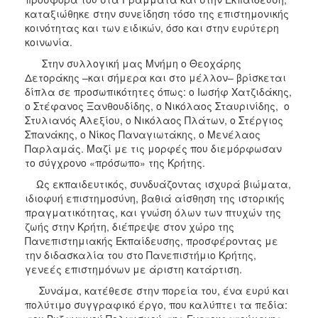
ΑΝΘΕΚΤΙΚΗ
καταξιώθηκε στην συνείδηση τόσο της επιστημονικής
ΠΟΛΗ
κοινότητας και των ειδικών, όσο και στην ευρύτερη
κοινωνία.
Στην συλλογική μας Μνήμη ο Θεοχάρης
Δετοράκης –και σήμερα και στο μέλλον– βρίσκεται
δίπλα σε προσωπικότητες όπως: ο Ιωσήφ Χατζιδάκης,
ο Στέφανος Ξανθουδίδης, ο Νικόλαος Σταυρινίδης, ο
Στυλιανός Αλεξίου, ο Νικόλαος Πλάτων, ο Στέργιος
Σπανάκης, ο Νίκος Παναγιωτάκης, ο Μενέλαος
Παρλαμάς. Μαζί με τις μορφές που διεμόρφωσαν
το σύγχρονο «πρόσωπο» της Κρήτης.
Ως εκπαιδευτικός, συνδυάζοντας ισχυρά βιώματα,
ιδιοφυή επιστημοσύνη, βαθιά αίσθηση της ιστορικής
πραγματικότητας, και γνώση όλων των πτυχών της
ζωής στην Κρήτη, διέπρεψε στον χώρο της
Πανεπιστημιακής Εκπαίδευσης, προσφέροντας με
την διδασκαλία του στο Πανεπιστήμιο Κρήτης,
γενεές επιστημόνων με άριστη κατάρτιση.
Συνάμα, κατέθεσε στην πορεία του, ένα ευρύ και
πολύτιμο συγγραφικό έργο, που καλύπτει τα πεδία: