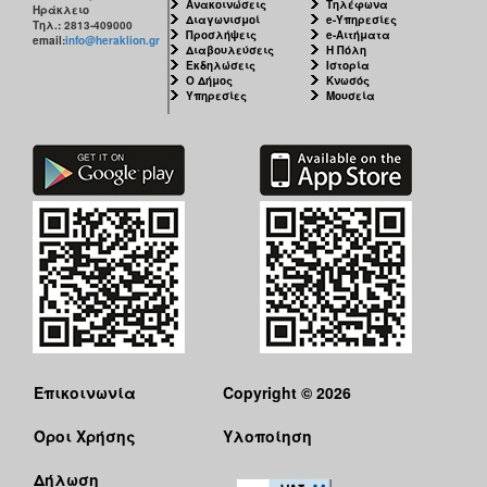
Ανακοινώσεις
Τηλέφωνα
Ηράκλειο
Διαγωνισμοί
e-Υπηρεσίες
Τηλ.: 2813-409000
Προσλήψεις
e-Αιτήματα
email:
info@heraklion.gr
Διαβουλεύσεις
Η Πόλη
Εκδηλώσεις
Ιστορία
Ο Δήμος
Κνωσός
Υπηρεσίες
Μουσεία
Επικοινωνία
Copyright © 2026
Όροι Χρήσης
Υλοποίηση
Δήλωση