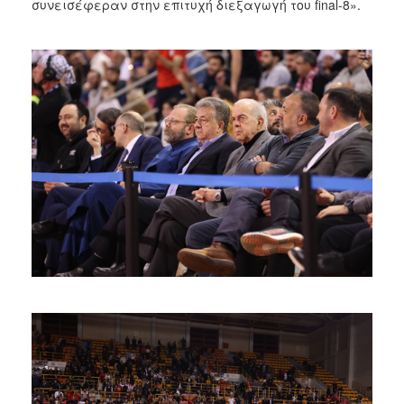
συνεισέφεραν στην επιτυχή διεξαγωγή του final-8».