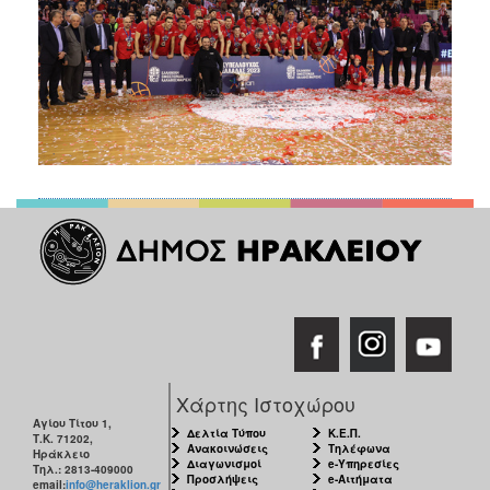
Χάρτης Ιστοχώρου
Αγίου Τίτου 1,
Δελτία Τύπου
Κ.Ε.Π.
Τ.Κ. 71202,
Ανακοινώσεις
Τηλέφωνα
Ηράκλειο
Διαγωνισμοί
e-Υπηρεσίες
Τηλ.: 2813-409000
Προσλήψεις
e-Αιτήματα
email:
info@heraklion.gr