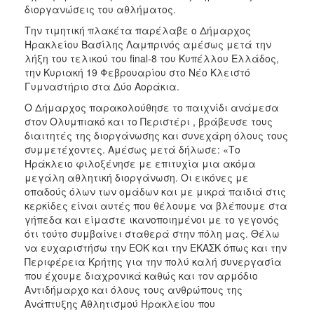
ΑΝΘΕΚΤΙΚΗ
διοργανώσεις του αθλήματος.
ΠΟΛΗ
Την τιμητική πλακέτα παρέλαβε ο Δήμαρχος
Ηρακλείου Βασίλης Λαμπρινός αμέσως μετά την
λήξη του τελικού του final-8 του Κυπέλλου Ελλάδος,
την Κυριακή 19 Φεβρουαρίου στο Νέο Κλειστό
Γυμναστήριο στα Δύο Αοράκια.
Ο Δήμαρχος παρακολούθησε το παιχνίδι ανάμεσα
στον Ολυμπιακό και το Περιστέρι , βράβευσε τους
διαιτητές της διοργάνωσης και συνεχάρη όλους τους
συμμετέχοντες. Αμέσως μετά δήλωσε: «Το
Ηράκλειο φιλοξένησε με επιτυχία μια ακόμα
μεγάλη αθλητική διοργάνωση. Οι εικόνες με
οπαδούς όλων των ομάδων και με μικρά παιδιά στις
κερκίδες είναι αυτές που θέλουμε να βλέπουμε στα
γήπεδα και είμαστε ικανοποιημένοι με το γεγονός
ότι τούτο συμβαίνει σταθερά στην πόλη μας. Θέλω
να ευχαριστήσω την ΕΟΚ και την ΕΚΑΣΚ όπως και την
Περιφέρεια Κρήτης για την πολύ καλή συνεργασία
που έχουμε διαχρονικά καθώς και τον αρμόδιο
Αντιδήμαρχο και όλους τους ανθρώπους της
Ανάπτυξης Αθλητισμού Ηρακλείου που