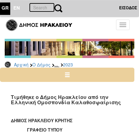
GR
EN
ΕΙΣΟΔΟΣ
Ο
Toggle
ΔΗΜΟΣ
navigati
Δελτία
Τύπου
Αρχείο
...
Αρχική
Ο Δήμος
2023
2026
2025
2024
2023
Τιμήθηκε ο Δήμος Ηρακλείου από την
Ελληνική Ομοσπονδία Καλαθοσφαίρισης
2022
2021
ΔΗΜΟΣ ΗΡΑΚΛΕΙΟΥ ΚΡΗΤΗΣ
2020
ΓΡΑΦΕΙΟ ΤΥΠΟΥ
2019