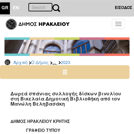
GR
EN
ΕΙΣΟΔΟΣ
Ο
Toggle
ΔΗΜΟΣ
navigati
Δελτία
Τύπου
Αρχείο
...
Αρχική
Ο Δήμος
2023
2026
2025
2024
2023
Δωρεά σπάνιας συλλογής δίσκων βινυλίου
στη Βικελαία Δημοτική Βιβλιοθήκη από τον
2022
Μανώλη Βεληβασάκη
2021
2020
ΔΗΜΟΣ ΗΡΑΚΛΕΙΟΥ ΚΡΗΤΗΣ
2019
ΓΡΑΦΕΙΟ ΤΥΠΟΥ