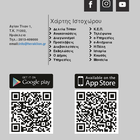
Χάρτης Ιστοχώρου
Αγίου Τίτου 1,
Δελτία Τύπου
Κ.Ε.Π.
Τ.Κ. 71202,
Ανακοινώσεις
Τηλέφωνα
Ηράκλειο
Διαγωνισμοί
e-Υπηρεσίες
Τηλ.: 2813-409000
Προσλήψεις
e-Αιτήματα
email:
info@heraklion.gr
Διαβουλεύσεις
Η Πόλη
Εκδηλώσεις
Ιστορία
Ο Δήμος
Κνωσός
Υπηρεσίες
Μουσεία