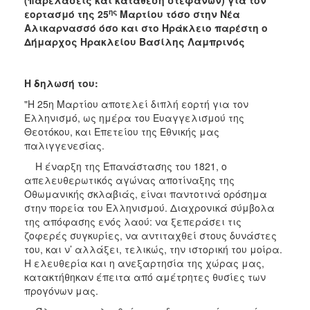
(παρελάσεις και κατάθεση στεφάνων) για τον
ΑΝΘΕΚΤΙΚΗ
ης
εορτασμό της 25
Μαρτίου τόσο στην Νέα
ΠΟΛΗ
Αλικαρνασσό όσο και στο Ηράκλειο παρέστη ο
Δήμαρχος Ηρακλείου Βασίλης Λαμπρινός
H δηλωσή του:
"Η 25η Μαρτίου αποτελεί διπλή εορτή για τον
Ελληνισμό, ως ημέρα του Ευαγγελισμού της
Θεοτόκου, και Επετείου της Εθνικής μας
παλιγγενεσίας.
Η έναρξη της Επανάστασης του 1821, ο
απελευθερωτικός αγώνας αποτίναξης της
Οθωμανικής σκλαβιάς, είναι παντοτινά ορόσημα
στην πορεία του Ελληνισμού. Διαχρονικά σύμβολα
της απόφασης ενός λαού: να ξεπεράσει τις
ζοφερές συγκυρίες, να αντιταχθεί στους δυνάστες
του, και ν’ αλλάξει, τελικώς, την ιστορική του μοίρα.
Η ελευθερία και η ανεξαρτησία της χώρας μας,
κατακτήθηκαν έπειτα από αμέτρητες θυσίες των
προγόνων μας.