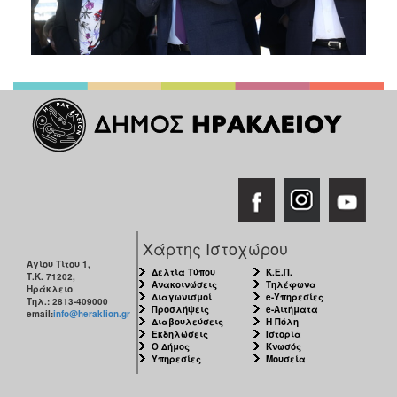
Χάρτης Ιστοχώρου
Αγίου Τίτου 1,
Δελτία Τύπου
Κ.Ε.Π.
Τ.Κ. 71202,
Ανακοινώσεις
Τηλέφωνα
Ηράκλειο
Διαγωνισμοί
e-Υπηρεσίες
Τηλ.: 2813-409000
Προσλήψεις
e-Αιτήματα
email:
info@heraklion.gr
Διαβουλεύσεις
Η Πόλη
Εκδηλώσεις
Ιστορία
Ο Δήμος
Κνωσός
Υπηρεσίες
Μουσεία