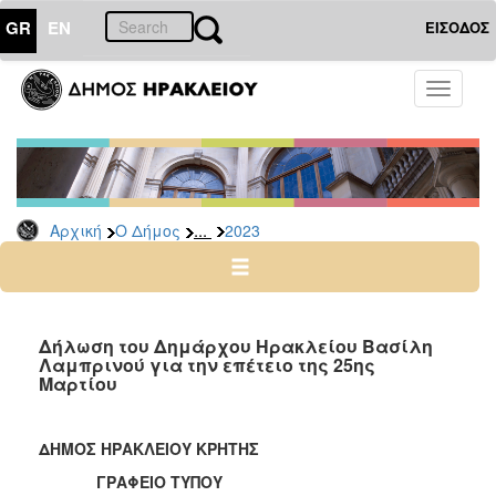
GR
EN
ΕΙΣΟΔΟΣ
Ο
Toggle
ΔΗΜΟΣ
navigati
Δελτία
Τύπου
Αρχείο
...
Αρχική
Ο Δήμος
2023
2026
2025
2024
2023
Δήλωση του Δημάρχου Ηρακλείου Βασίλη
Λαμπρινού για την επέτειο της 25ης
2022
Μαρτίου
2021
2020
ΔΗΜΟΣ ΗΡΑΚΛΕΙΟΥ ΚΡΗΤΗΣ
2019
ΓΡΑΦΕΙΟ ΤΥΠΟΥ