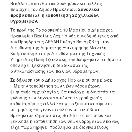
Βασιλειών και θα ακολουθήσουν και άλλες
ΑΝΘΕΚΤΙΚΗ
ΠΟΛΗ
περιοχές του Δήμου Ηρακλείου.
Συνολικά
προβλέπεται η τοποθέτηση 22 χιλιάδων
υγρομέτρων.
Το πρωί της Παρασκευής 10 Μαρτίου ο Δήμαρχος
Ηρακλείου Βασίλης Λαμπρινός συνοδευόμενος από
τον Πρόεδρο της ΔΕΥΑΗ Γιώργο Βουρεξάκη , τον
Διευθυντή της Δημοτικής Επιχείρησης Μανόλη
Κοσμαδάκη και την Διευθύντρια της Τεχνικής
Υπηρεσίας Πόπη Τζαβλάκη, επισκέφθηκαν τα σημεία
όπου έχει ξεκινήσει η διαδικασία της
αντικατάστασης των παλιών υδρομέτρων .
Σε δήλωση του ο Δήμαρχος Ηρακλείου σημείωσε
:«Με την τοποθέτηση των νέων υδρομέτρων
ψηφιακής τεχνολογίας ,θα υπάρχει η δυνατότητα
έκδοσης των λογαριασμών του νερού χωρίς
καθυστερήσεις αλλά και με αξιοπιστία αφού οι
μετρήσεις θα γίνονται πλέον με ακρίβεια.
Βρεθήκαμε σήμερα στις Βασιλειές απ’ όπου και
ξεκίνησε η τοποθέτηση των νέων υδρομέτρων καθώς
είχε παρατηρηθεί πρόβλημα με διογκωμένους