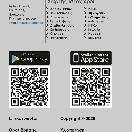
Χάρτης Ιστοχώρου
Αγίου Τίτου 1,
Δελτία Τύπου
Κ.Ε.Π.
Τ.Κ. 71202,
Ανακοινώσεις
Τηλέφωνα
Ηράκλειο
Διαγωνισμοί
e-Υπηρεσίες
Τηλ.: 2813-409000
Προσλήψεις
e-Αιτήματα
email:
info@heraklion.gr
Διαβουλεύσεις
Η Πόλη
Εκδηλώσεις
Ιστορία
Ο Δήμος
Κνωσός
Υπηρεσίες
Μουσεία
Επικοινωνία
Copyright © 2026
Όροι Χρήσης
Υλοποίηση