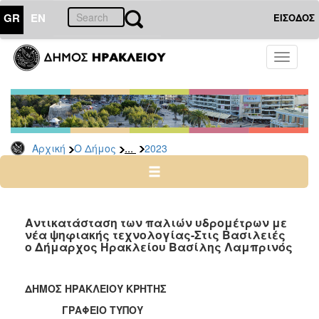
GR
EN
ΕΙΣΟΔΟΣ
Ο
Toggle
ΔΗΜΟΣ
navigati
Δελτία
Τύπου
Αρχείο
...
Αρχική
Ο Δήμος
2023
2026
2025
2024
2023
Αντικατάσταση των παλιών υδρομέτρων με
νέα ψηφιακής τεχνολογίας-Στις Βασιλειές
2022
ο Δήμαρχος Ηρακλείου Βασίλης Λαμπρινός
2021
2020
ΔΗΜΟΣ ΗΡΑΚΛΕΙΟΥ ΚΡΗΤΗΣ
2019
ΓΡΑΦΕΙΟ ΤΥΠΟΥ