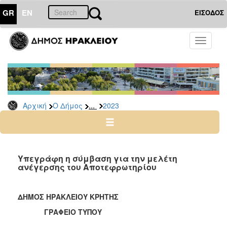
GR
EN
ΕΙΣΟΔΟΣ
Ο
Toggle
ΔΗΜΟΣ
navigati
Δελτία
Τύπου
Αρχείο
...
Αρχική
Ο Δήμος
2023
2026
2025
2024
2023
Υπεγράφη η σύμβαση για την μελέτη
ανέγερσης του Αποτεφρωτηρίου
2022
2021
ΔΗΜΟΣ ΗΡΑΚΛΕΙΟΥ ΚΡΗΤΗΣ
2020
ΓΡΑΦΕΙΟ ΤΥΠΟΥ
2019