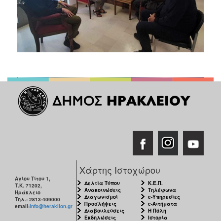
Χάρτης Ιστοχώρου
Αγίου Τίτου 1,
Δελτία Τύπου
Κ.Ε.Π.
Τ.Κ. 71202,
Ανακοινώσεις
Τηλέφωνα
Ηράκλειο
Διαγωνισμοί
e-Υπηρεσίες
Τηλ.: 2813-409000
Προσλήψεις
e-Αιτήματα
email:
info@heraklion.gr
Διαβουλεύσεις
Η Πόλη
Εκδηλώσεις
Ιστορία