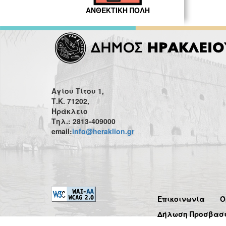
ΑΝΘΕΚΤΙΚΗ ΠΟΛΗ
Αγίου Τίτου 1,
Τ.Κ. 71202,
Ηράκλειο
Τηλ.: 2813-409000
email:
info@heraklion.gr
Επικοινωνία
Ό
Δήλωση Προσβασ