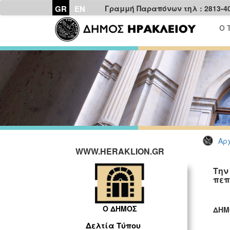
GR
EN
Γραμμή Παραπόνων τηλ : 2813-4
Ο 
Αρχ
WWW.HERAKLION.GR
Την
πεπ
Ο ΔΗΜΟΣ
ΔΗΜ
ΓΡ
Δελτία Τύπου