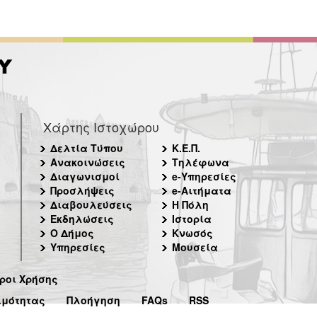
Χάρτης Ιστοχώρου
Δελτία Τύπου
Κ.Ε.Π.
Ανακοινώσεις
Τηλέφωνα
Διαγωνισμοί
e-Υπηρεσίες
Προσλήψεις
e-Αιτήματα
Διαβουλεύσεις
Η Πόλη
Εκδηλώσεις
Ιστορία
Ο Δήμος
Κνωσός
Υπηρεσίες
Μουσεία
ροι Χρήσης
ιμότητας
Πλοήγηση
FAQs
RSS