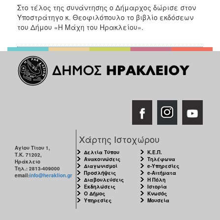
Στο τέλος της συνάντησης ο Δήμαρχος δώρισε στον
Υποστράτηγο κ. Θεοφιλόπουλο το βιβλίο εκδόσεων
του Δήμου «Η Μάχη του Ηρακλείου».
Χάρτης Ιστοχώρου
Αγίου Τίτου 1,
Δελτία Τύπου
Κ.Ε.Π.
Τ.Κ. 71202,
Ανακοινώσεις
Τηλέφωνα
Ηράκλειο
Διαγωνισμοί
e-Υπηρεσίες
Τηλ.: 2813-409000
Προσλήψεις
e-Αιτήματα
email:
info@heraklion.gr
Διαβουλεύσεις
Η Πόλη
Εκδηλώσεις
Ιστορία
Ο Δήμος
Κνωσός
Υπηρεσίες
Μουσεία