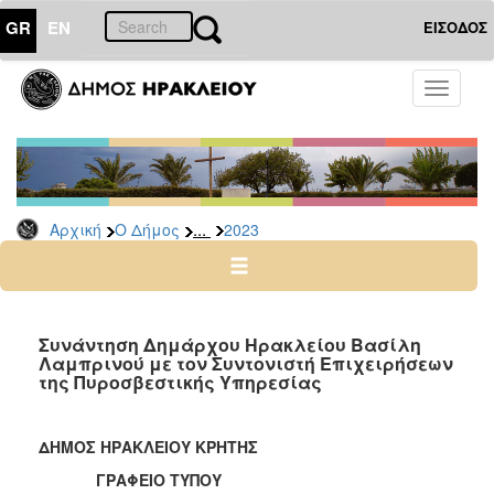
GR
EN
ΕΙΣΟΔΟΣ
Ο
Toggle
ΔΗΜΟΣ
navigati
Δελτία
Τύπου
Αρχείο
...
Αρχική
Ο Δήμος
2023
2026
2025
2024
2023
Συνάντηση Δημάρχου Ηρακλείου Βασίλη
Λαμπρινού με τον Συντονιστή Επιχειρήσεων
2022
της Πυροσβεστικής Υπηρεσίας
2021
2020
ΔΗΜΟΣ ΗΡΑΚΛΕΙΟΥ ΚΡΗΤΗΣ
2019
ΓΡΑΦΕΙΟ ΤΥΠΟΥ