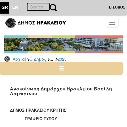
GR
EN
ΕΙΣΟΔΟΣ
Ο
Toggle
ΔΗΜΟΣ
navigati
Δελτία
Τύπου
Αρχείο
...
Αρχική
Ο Δήμος
2023
2026
2025
2024
2023
Ανακοίνωση Δημάρχου Ηρακλείου Βασίλη
Λαμπρινού
2022
2021
ΔΗΜΟΣ ΗΡΑΚΛΕΙΟΥ ΚΡΗΤΗΣ
2020
ΓΡΑΦΕΙΟ ΤΥΠΟΥ
2019