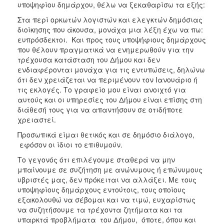
υποψηφίου δημάρχου, θέλω να ξεκαθαρίσω τα εξής:
ΑΝΘΕΚΤΙΚΗ
ΠΟΛΗ
Στα περί ορκωτών λογιστών και ελεγκτών δημόσιας
διοίκησης που άκουσα, μονάχα μια λέξη έχω να πω:
ευπρόσδεκτοι. Και προς τους υποψήφιους δημάρχους
που θέλουν πραγματικά να ενημερωθούν για την
τρέχουσα κατάσταση του Δήμου και δεν
ενδιαφέρονται μονάχα για τις εντυπώσεις, δηλώνω
ότι δεν χρειάζεται να περιμένουν τον Ιανουάριο ή
τις εκλογές. Το γραφείο μου είναι ανοιχτό για
αυτούς και οι υπηρεσίες του Δήμου είναι επίσης στη
διάθεσή τους για να απαντήσουν σε οτιδήποτε
χρειαστεί.
Προσωπικά είμαι θετικός και σε δημόσιο διάλογο,
εφόσον οι ίδιοι το επιθυμούν.
Το γεγονός ότι επιλέγουμε σταθερά να μην
μπαίνουμε σε συζήτηση με ανώνυμους ή επώνυμους
υβριστές μας, δεν πρόκειται να αλλάξει. Με τους
υποψηφίους δημάρχους εντούτοις, τους οποίους
εξακολουθώ να σέβομαι και να τιμώ, ευχαρίστως
να συζητήσουμε τα τρέχοντα ζητήματα και τα
υπαρκτά προβλήματα του Δήμου, όποτε, όπου και