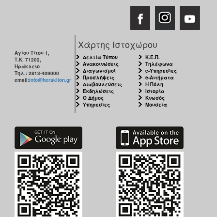
Χάρτης Ιστοχώρου
Αγίου Τίτου 1,
Δελτία Τύπου
Κ.Ε.Π.
Τ.Κ. 71202,
Ανακοινώσεις
Τηλέφωνα
Ηράκλειο
Διαγωνισμοί
e-Υπηρεσίες
Τηλ.: 2813-409000
Προσλήψεις
e-Αιτήματα
email:
info@heraklion.gr
Διαβουλεύσεις
Η Πόλη
Εκδηλώσεις
Ιστορία
Ο Δήμος
Κνωσός
Υπηρεσίες
Μουσεία