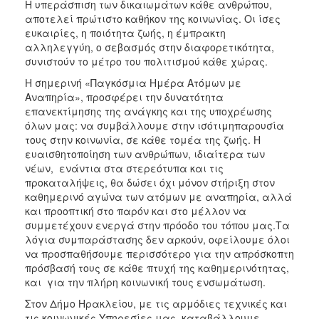
Η υπεράσπιση των δικαιωμάτων κάθε ανθρώπου,
ΑΝΘΕΚΤΙΚΗ
αποτελεί πρώτιστο καθήκον της κοινωνίας. Οι ίσες
ΠΟΛΗ
ευκαιρίες, η ποιότητα ζωής, η έμπρακτη
αλληλεγγύη, ο σεβασμός στην διαφορετικότητα,
συνιστούν το μέτρο του πολιτισμού κάθε χώρας.
Η σημερινή «Παγκόσμια Ημέρα Ατόμων με
Αναπηρία», προσφέρει την δυνατότητα
επανεκτίμησης της ανάγκης και της υποχρέωσης
όλων μας: να συμβάλλουμε στην ισότιμηπαρουσία
τους στην κοινωνία, σε κάθε τομέα της ζωής. Η
ευαισθητοποίηση των ανθρώπων, ιδιαίτερα των
νέων, ενάντια στα στερεότυπα και τις
προκαταλήψεις, θα δώσει όχι μόνον στήριξη στον
καθημερινό αγώνα των ατόμων με αναπηρία, αλλά
και προοπτική στο παρόν και στο μέλλον να
συμμετέχουν ενεργά στην πρόοδο του τόπου μας.Τα
λόγια συμπαράστασης δεν αρκούν, οφείλουμε όλοι
να προσπαθήσουμε περισσότερο για την απρόσκοπτη
πρόσβασή τους σε κάθε πτυχή της καθημερινότητας,
και για την πλήρη κοινωνική τους ενσωμάτωση.
Στον Δήμο Ηρακλείου, με τις αρμόδιες τεχνικές και
τις κοινωνικές Υπηρεσίες μας, καταβάλλουμε