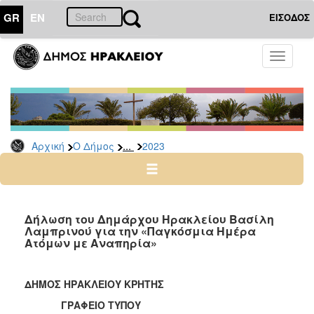
GR
EN
ΕΙΣΟΔΟΣ
Ο
Toggle
ΔΗΜΟΣ
navigati
Δελτία
Τύπου
Αρχείο
...
Αρχική
Ο Δήμος
2023
2026
2025
2024
2023
Δήλωση του Δημάρχου Ηρακλείου Βασίλη
Λαμπρινού για την «Παγκόσμια Ημέρα
2022
Ατόμων με Αναπηρία»
2021
2020
ΔΗΜΟΣ ΗΡΑΚΛΕΙΟΥ ΚΡΗΤΗΣ
2019
ΓΡΑΦΕΙΟ ΤΥΠΟΥ