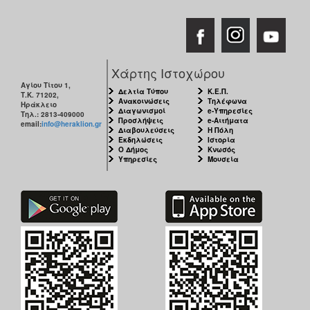
Χάρτης Ιστοχώρου
Αγίου Τίτου 1,
Δελτία Τύπου
Κ.Ε.Π.
Τ.Κ. 71202,
Ανακοινώσεις
Τηλέφωνα
Ηράκλειο
Διαγωνισμοί
e-Υπηρεσίες
Τηλ.: 2813-409000
Προσλήψεις
e-Αιτήματα
email:
info@heraklion.gr
Διαβουλεύσεις
Η Πόλη
Εκδηλώσεις
Ιστορία
Ο Δήμος
Κνωσός
Υπηρεσίες
Μουσεία