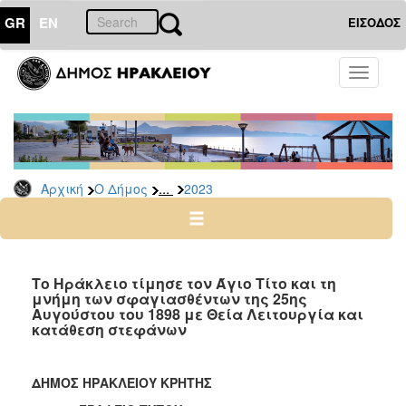
GR
EN
ΕΙΣΟΔΟΣ
Ο
Toggle
ΔΗΜΟΣ
navigati
Δελτία
Τύπου
Αρχείο
...
Αρχική
Ο Δήμος
2023
2026
2025
2024
2023
Το Ηράκλειο τίμησε τον Άγιο Τίτο και τη
μνήμη των σφαγιασθέντων της 25ης
2022
Αυγούστου του 1898 με Θεία Λειτουργία και
2021
κατάθεση στεφάνων
2020
2019
ΔΗΜΟΣ ΗΡΑΚΛΕΙΟΥ ΚΡΗΤΗΣ