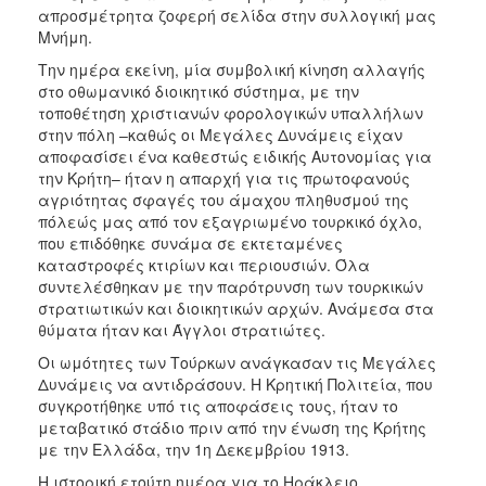
απροσμέτρητα ζοφερή σελίδα στην συλλογική μας
Μνήμη.
Την ημέρα εκείνη, μία συμβολική κίνηση αλλαγής
στο οθωμανικό διοικητικό σύστημα, με την
τοποθέτηση χριστιανών φορολογικών υπαλλήλων
στην πόλη –καθώς οι Μεγάλες Δυνάμεις είχαν
αποφασίσει ένα καθεστώς ειδικής Αυτονομίας για
την Κρήτη– ήταν η απαρχή για τις πρωτοφανούς
αγριότητας σφαγές του άμαχου πληθυσμού της
πόλεώς μας από τον εξαγριωμένο τουρκικό όχλο,
που επιδόθηκε συνάμα σε εκτεταμένες
καταστροφές κτιρίων και περιουσιών. Όλα
συντελέσθηκαν με την παρότρυνση των τουρκικών
στρατιωτικών και διοικητικών αρχών. Ανάμεσα στα
θύματα ήταν και Άγγλοι στρατιώτες.
Οι ωμότητες των Τούρκων ανάγκασαν τις Μεγάλες
Δυνάμεις να αντιδράσουν. Η Κρητική Πολιτεία, που
συγκροτήθηκε υπό τις αποφάσεις τους, ήταν το
μεταβατικό στάδιο πριν από την ένωση της Κρήτης
με την Ελλάδα, την 1η Δεκεμβρίου 1913.
Η ιστορική ετούτη ημέρα για το Ηράκλειο