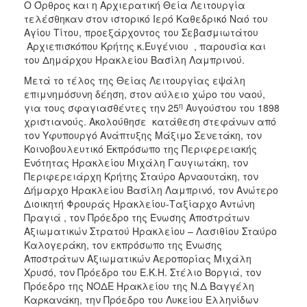
Ο Όρθρος και η Αρχιερατική Θεία Λειτουργία
ΑΝΘΕΚΤΙΚΗ
ΠΟΛΗ
τελέσθηκαν στον ιστορικό Ιερό Καθεδρικό Ναό του
Αγίου Τίτου, προεξάρχοντος του Σεβασμιωτάτου
Αρχιεπισκόπου Κρήτης κ.Ευγένιου , παρουσία και
του Δημάρχου Ηρακλείου Βασίλη Λαμπρινού.
Μετά το τέλος της Θείας Λειτουργίας εψάλη
επιμνημόσυνη δέηση, στον αύλειο χώρο του ναού,
η
για τους σφαγιασθέντες την 25
Αυγούστου του 1898
χριστιανούς. Ακολούθησε κατάθεση στεφάνων από
τον Υφυπουργό Ανάπτυξης Μάξιμο Σενετάκη, τον
Κοινοβουλευτικό Εκπρόσωπο της Περιφερειακής
Ενότητας Ηρακλείου Μιχάλη Γαυγιωτάκη, τον
Περιφερειάρχη Κρήτης Σταύρο Αρναουτάκη, τον
Δήμαρχο Ηρακλείου Βασίλη Λαμπρινό, τον Ανώτερο
Διοικητή Φρουράς Ηρακλείου-Ταξίαρχο Αντώνη
Πραγιά , τον Πρόεδρο της Ένωσης Αποστράτων
Αξιωματικών Στρατού Ηρακλείου – Λασιθίου Σταύρο
Καλογεράκη, τον εκπρόσωπο της Ένωσης
Αποστράτων Αξιωματικών Αεροπορίας Μιχάλη
Χρυσό, τον Πρόεδρο του Ε.Κ.Η. Στέλιο Βοργιά, τον
Πρόεδρο της ΝΟΔΕ Ηρακλείου της Ν.Δ Βαγγέλη
Καρκανάκη, την Πρόεδρο του Λυκείου Ελληνίδων