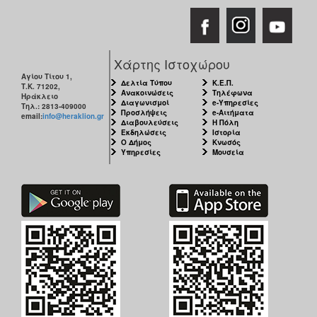
Χάρτης Ιστοχώρου
Αγίου Τίτου 1,
Δελτία Τύπου
Κ.Ε.Π.
Τ.Κ. 71202,
Ανακοινώσεις
Τηλέφωνα
Ηράκλειο
Διαγωνισμοί
e-Υπηρεσίες
Τηλ.: 2813-409000
Προσλήψεις
e-Αιτήματα
email:
info@heraklion.gr
Διαβουλεύσεις
Η Πόλη
Εκδηλώσεις
Ιστορία
Ο Δήμος
Κνωσός
Υπηρεσίες
Μουσεία