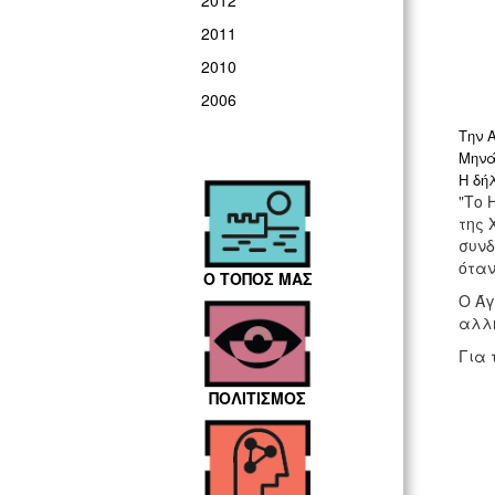
2012
2011
2010
2006
Την 
Μηνά
Η δή
"Το 
της 
συνδ
όταν
Ο ΤΟΠΟΣ ΜΑΣ
Ο Άγ
αλλη
Για 
ΠΟΛΙΤΙΣΜΟΣ