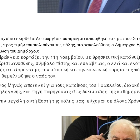
Αρχιερατική Θεία Λειτουργία που πραγματοποιήθηκε το πρωί του Σαββ
, προς τιμήν του πολιούχου της πόλης, παρακολούθησε ο Δήμαρχος 
λωση του Δημάρχου:
Ηράκλειο εορτάζει την 11η Νοεμβρίου, με θρησκευτική κατάνυξ
Χριστιανοσύνης, σύμβολο πίστης και ευλάβειας, αλλά και ενότ
έεται άρρηκτα με την ιστορική και την κοινωνική πορεία της π
 θεμελιώθηκε ο ναός του.
ιος Μηνάς αποτελεί για τους κατοίκους του Ηρακλείου, διαρκ
λεγγύης, και πηγή παρηγορίας στις δοκιμασίες της καθημερι
την μεγάλη αυτή Εορτή της πόλης μας, εύχομαι σε όλους Χρόν