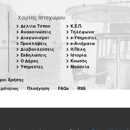
Χάρτης Ιστοχώρου
Δελτία Τύπου
Κ.Ε.Π.
Ανακοινώσεις
Τηλέφωνα
Διαγωνισμοί
e-Υπηρεσίες
Προσλήψεις
e-Αιτήματα
Διαβουλεύσεις
Η Πόλη
Εκδηλώσεις
Ιστορία
Ο Δήμος
Κνωσός
Υπηρεσίες
Μουσεία
ροι Χρήσης
ιμότητας
Πλοήγηση
FAQs
RSS