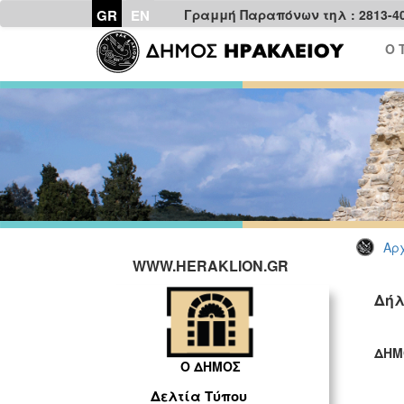
GR
EN
Γραμμή Παραπόνων τηλ : 2813-4
Ο 
Αρχ
WWW.HERAKLION.GR
Δήλ
ΔΗΜ
Ο ΔΗΜΟΣ
ΓΡ
Δελτία Τύπου