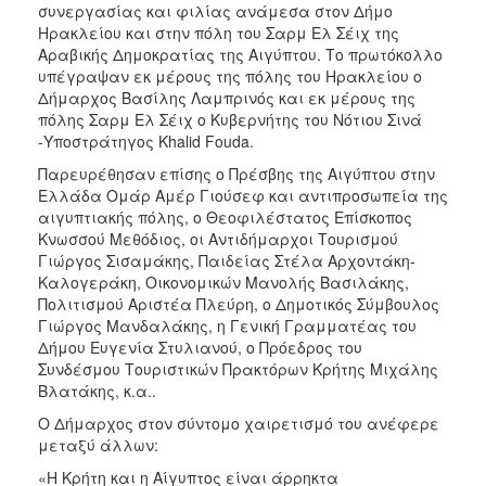
συνεργασίας και φιλίας ανάμεσα στον Δήμο
ΑΝΘΕΚΤΙΚΗ
ΠΟΛΗ
Ηρακλείου και στην πόλη του Σαρμ Ελ Σέιχ της
Αραβικής Δημοκρατίας της Αιγύπτου. Το πρωτόκολλο
υπέγραψαν εκ μέρους της πόλης του Ηρακλείου ο
Δήμαρχος Βασίλης Λαμπρινός και εκ μέρους της
πόλης Σαρμ Ελ Σέιχ ο Κυβερνήτης του Νότιου Σινά
-Υποστράτηγος Khalid Fouda.
Παρευρέθησαν επίσης ο Πρέσβης της Αιγύπτου στην
Ελλάδα Ομάρ Αμέρ Γιούσεφ και αντιπροσωπεία της
αιγυπτιακής πόλης, ο Θεοφιλέστατος Επίσκοπος
Κνωσσού Μεθόδιος, οι Αντιδήμαρχοι Τουρισμού
Γιώργος Σισαμάκης, Παιδείας Στέλα Αρχοντάκη-
Καλογεράκη, Οικονομικών Μανολής Βασιλάκης,
Πολιτισμού Αριστέα Πλεύρη, ο Δημοτικός Σύμβουλος
Γιώργος Μανδαλάκης, η Γενική Γραμματέας του
Δήμου Ευγενία Στυλιανού, ο Πρόεδρος του
Συνδέσμου Τουριστικών Πρακτόρων Κρήτης Μιχάλης
Βλατάκης, κ.α..
Ο Δήμαρχος στον σύντομο χαιρετισμό του ανέφερε
μεταξύ άλλων:
«Η Κρήτη και η Αίγυπτος είναι άρρηκτα