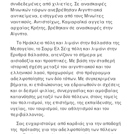
συνδεδεμένες από χιλιετίες. Σε ανασκαφές
Μινωικών τάφων ανεβρέθησαν Αιγυπτιακά
αντικείμενα, εισηγμένα από τους Μινωίτες
ναυτικούς. Αντιστοίχως, Καμαραϊκά αγγεία της
αρχαίας Κρήτης, βρέθηκαν σε ανασκαφές στην
Αίγυπτο.
Το Ηράκλειο πόλη και λιμάνι στην θάλασσα της
Μεσογείου, το Σαρμ Ελ Σέιχ πόλη και λιμάνι στην
Ερυθρά θάλασσα, ατενίζουν το σήμερα με
αισιοδοξία και προοπτικές. Με βάση την σταθερή
ιστορική σχέση μεταξύ του αιγυπτιακού και του
ελληνικού λαού, προχωρούμε στο πρόγραμμα
αδελφοποίησης των δύο τόπων. Με συγκεκριμένα
βήματα, κι επιδιώκοντας να εδραιωθούν οι σχέσεις
και οι δεσμοί φιλίας, συνεργασίας και αμοιβαίας
κατανόησης μεταξύ των δύο πόλεων, στους τομείς
του πολιτισμού, της επιστήμης, της εκπαίδευσης, της
υγείας, του τουρισμού, του αθλητισμού και του
περιβάλλοντος.
Σας ευχαριστούμε από καρδιάς για την αποδοχή
της πρότασης για την αδελφοποίηση των πόλεων