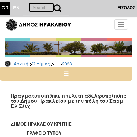
GR
EN
ΕΙΣΟΔΟΣ
Ο
Toggle
ΔΗΜΟΣ
navigati
Δελτία
Τύπου
Αρχείο
...
Αρχική
Ο Δήμος
2023
2026
2025
2024
2023
Πραγματοποιήθηκε η τελετή αδελφοποίησης
του Δήμου Ηρακλείου με την πόλη του Σαρμ
2022
Ελ Σέιχ
2021
2020
ΔΗΜΟΣ ΗΡΑΚΛΕΙΟΥ ΚΡΗΤΗΣ
2019
ΓΡΑΦΕΙΟ ΤΥΠΟΥ