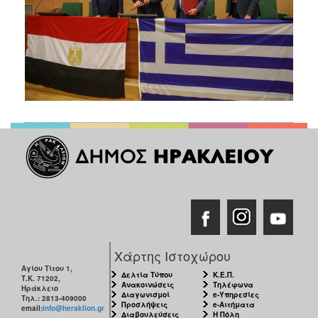
Χάρτης Ιστοχώρου
Αγίου Τίτου 1,
Δελτία Τύπου
Κ.Ε.Π.
Τ.Κ. 71202,
Ανακοινώσεις
Τηλέφωνα
Ηράκλειο
Διαγωνισμοί
e-Υπηρεσίες
Τηλ.: 2813-409000
Προσλήψεις
e-Αιτήματα
email:
info@heraklion.gr
Διαβουλεύσεις
Η Πόλη