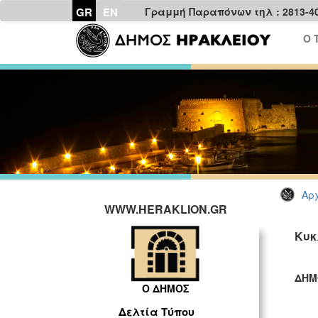
GR
EN
Γραμμή Παραπόνων τηλ : 2813-4
Ο 
Αρχ
WWW.HERAKLION.GR
Κυκ
ΔΗΜ
Ο ΔΗΜΟΣ
ΓΡ
Δελτία Τύπου