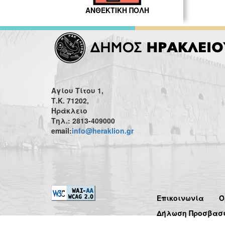
ΑΝΘΕΚΤΙΚΗ ΠΟΛΗ
Αγίου Τίτου 1,
Τ.Κ. 71202,
Ηράκλειο
Τηλ.: 2813-409000
email:
info@heraklion.gr
Επικοινωνία
Ό
Δήλωση Προσβασ