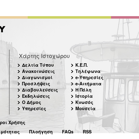
Χάρτης Ιστοχώρου
Δελτία Τύπου
Κ.Ε.Π.
Ανακοινώσεις
Τηλέφωνα
Διαγωνισμοί
e-Υπηρεσίες
Προσλήψεις
e-Αιτήματα
Διαβουλεύσεις
Η Πόλη
Εκδηλώσεις
Ιστορία
Ο Δήμος
Κνωσός
Υπηρεσίες
Μουσεία
ροι Χρήσης
ιμότητας
Πλοήγηση
FAQs
RSS