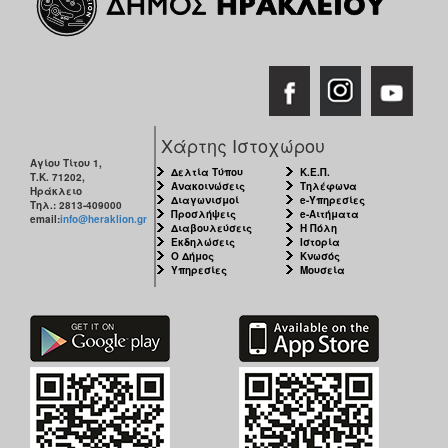
Χάρτης Ιστοχώρου
Αγίου Τίτου 1,
Δελτία Τύπου
Κ.Ε.Π.
Τ.Κ. 71202,
Ανακοινώσεις
Τηλέφωνα
Ηράκλειο
Διαγωνισμοί
e-Υπηρεσίες
Τηλ.: 2813-409000
Προσλήψεις
e-Αιτήματα
email:
info@heraklion.gr
Διαβουλεύσεις
Η Πόλη
Εκδηλώσεις
Ιστορία
Ο Δήμος
Κνωσός
Υπηρεσίες
Μουσεία