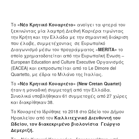
ΑΝΘΕΚΤΙΚΗ
ΠΟΛΗ
Το
«Νέο Κρητικό Κουαρτέτο»
ανοίγει τα φτερά του
ξεκινώντας μία λαμπρή Διεθνή Καριέρα τιμώντας
την Κρήτη και την Ελλάδα με την σημαντική διάκριση
που έλαβε, συμμετέχοντας σε Ευρωπαϊκό
Διαγωνισμό μέσω του προγράμματος «
MERITA
»
το
οποίο
χρηματοδοτείται από την Ευρωπαϊκή Ένωση –
European Education and Culture Executive Οργανισμός
(EACEA) και εκπροσωπείται από το Le Dimore del
Quartetto, με έδρα το Μιλάνο της Ιταλίας.
Το
«Νέο Κρητικό Κουαρτέτο» (New Cretan Quartet)
ήταν η μοναδική συμμετοχή από την Ελλάδα.
Συνολικά υποβλήθηκαν 61 συμμετοχές από 27 χώρες
και διακρίθηκαν 38.
Το Κουαρτέτο Ιδρύθηκε το 2018 στο Ωδείο του Δήμου
Ηρακλείου από τον
Καλλιτεχνικό Διευθυντή του
Ωδείου, τον διακεκριμένο βιολονίστα Γεώργιο
Δεμερτζή.