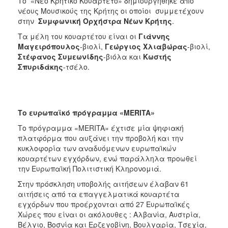
Το «Νέο Κρητικό Κουαρτέτο» δημιουργήθηκε από
νέους Μουσικούς της Κρήτης οι οποίοι συμμετέχουν
στην
Συμφωνική Ορχήστρα Νέων Κρήτης
.
Τα μέλη του κουαρτέτου είναι οι
Γιάννης
Μαγειρόπουλος
-βιολί,
Γεώργιος Χλιαβώρας
-βιολί,
Στέφανος Συμεωνίδης
-βιόλα και
Κωστής
Σπυριδάκης
-τσέλο.
Το ευρωπαϊκό πρόγραμμα «
MERITA
»
Το πρόγραμμα «MERITA» έχτισε μία ψηφιακή
πλατφόρμα που αυξάνει την προβολή και την
κυκλοφορία των αναδυόμενων ευρωπαϊκών
κουαρτέτων εγχόρδων, ενώ παράλληλα προωθεί
την Ευρωπαϊκή Πολιτιστική Κληρονομιά.
Στην πρόσκληση υποβολής αιτήσεων έλαβαν 61
αιτήσεις από τα επαγγελματικά κουαρτέτα
εγχόρδων που προέρχονται από 27 Ευρωπαϊκές
Χώρες που είναι οι ακόλουθες : Αλβανία, Αυστρία,
Βέλγιο, Βοσνία και Ερζεγοβίνη, Βουλγαρία, Τσεχία,