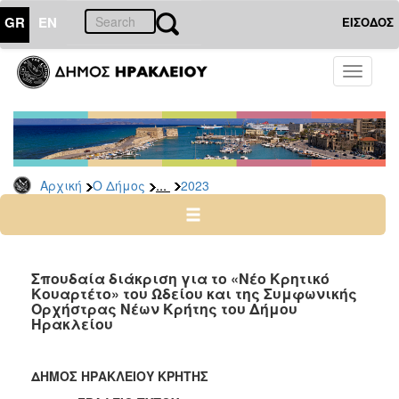
GR
EN
ΕΙΣΟΔΟΣ
Ο
Toggle
ΔΗΜΟΣ
navigati
Δελτία
Τύπου
Αρχείο
...
Αρχική
Ο Δήμος
2023
2026
2025
2024
2023
Σπουδαία διάκριση για το «Νέο Κρητικό
Κουαρτέτο» του Ωδείου και της Συμφωνικής
2022
Ορχήστρας Νέων Κρήτης του Δήμου
2021
Ηρακλείου
2020
2019
ΔΗΜΟΣ ΗΡΑΚΛΕΙΟΥ ΚΡΗΤΗΣ