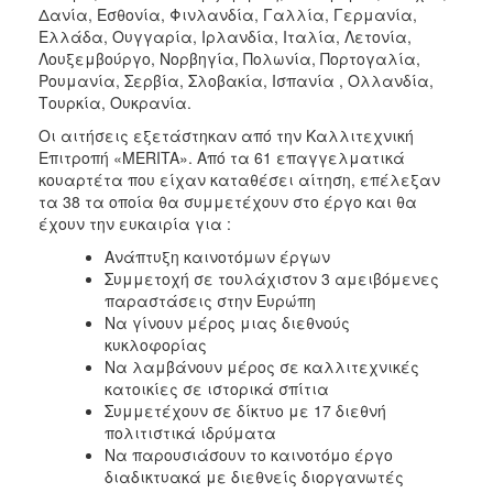
Δανία, Εσθονία, Φινλανδία, Γαλλία, Γερμανία,
Ελλάδα, Ουγγαρία, Ιρλανδία, Ιταλία, Λετονία,
Λουξεμβούργο, Νορβηγία, Πολωνία, Πορτογαλία,
Ρουμανία, Σερβία, Σλοβακία, Ισπανία , Ολλανδία,
Τουρκία, Ουκρανία.
Οι αιτήσεις εξετάστηκαν από την Καλλιτεχνική
Επιτροπή «MERITA». Από τα 61 επαγγελματικά
κουαρτέτα που είχαν καταθέσει αίτηση, επέλεξαν
τα 38 τα οποία θα συμμετέχουν στο έργο και θα
έχουν την ευκαιρία για :
Ανάπτυξη καινοτόμων έργων
Συμμετοχή σε τουλάχιστον 3 αμειβόμενες
παραστάσεις στην Ευρώπη
Να γίνουν μέρος μιας διεθνούς
κυκλοφορίας
Να λαμβάνουν μέρος σε καλλιτεχνικές
κατοικίες σε ιστορικά σπίτια
Συμμετέχουν σε δίκτυο με 17 διεθνή
πολιτιστικά ιδρύματα
Να παρουσιάσουν το καινοτόμο έργο
διαδικτυακά με διεθνείς διοργανωτές