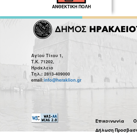
ΑΝΘΕΚΤΙΚΗ ΠΟΛΗ
Αγίου Τίτου 1,
Τ.Κ. 71202,
Ηράκλειο
Τηλ.: 2813-409000
email:
info@heraklion.gr
Επικοινωνία
Ό
Δήλωση Προσβασ