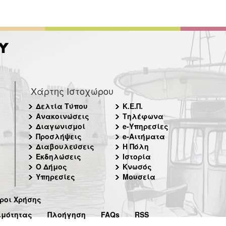
Χάρτης Ιστοχώρου
Δελτία Τύπου
Κ.Ε.Π.
Ανακοινώσεις
Τηλέφωνα
Διαγωνισμοί
e-Υπηρεσίες
Προσλήψεις
e-Αιτήματα
Διαβουλεύσεις
Η Πόλη
Εκδηλώσεις
Ιστορία
Ο Δήμος
Κνωσός
Υπηρεσίες
Μουσεία
ροι Χρήσης
ιμότητας
Πλοήγηση
FAQs
RSS