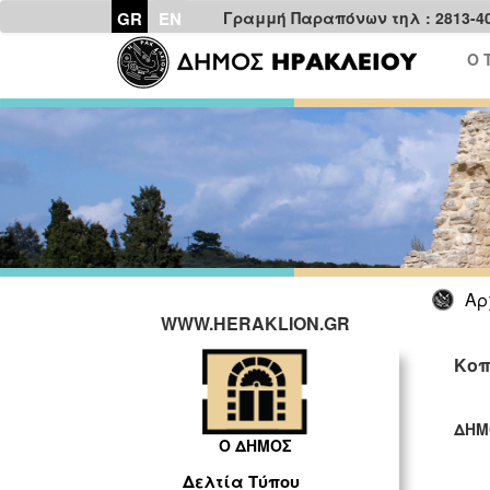
GR
EN
Γραμμή Παραπόνων τηλ : 2813-4
Ο 
Αρ
WWW.HERAKLION.GR
Κοπ
ΔΗΜ
Ο ΔΗΜΟΣ
ΓΡ
Δελτία Τύπου