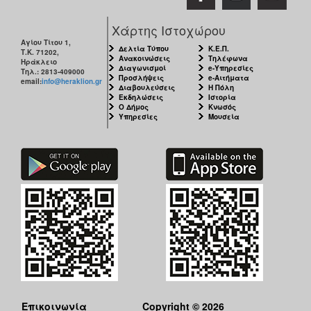
ΑΝΘΕΚΤΙΚΗ
ΠΟΛΗ
Χάρτης Ιστοχώρου
Αγίου Τίτου 1,
Δελτία Τύπου
Κ.Ε.Π.
Τ.Κ. 71202,
Ανακοινώσεις
Τηλέφωνα
Ηράκλειο
Διαγωνισμοί
e-Υπηρεσίες
Τηλ.: 2813-409000
Προσλήψεις
e-Αιτήματα
email:
info@heraklion.gr
Διαβουλεύσεις
Η Πόλη
Εκδηλώσεις
Ιστορία
Ο Δήμος
Κνωσός
Υπηρεσίες
Μουσεία
Επικοινωνία
Copyright © 2026