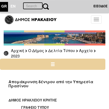
GR
EN
ΕΙΣΟΔΟΣ
Ο
Toggle
ΔΗΜΟΣ
navigati
Δελτία
Τύπου
Αρχείο
Αρχική
Ο Δήμος
Δελτία Τύπου
Αρχείο
2026
2023
2025
2024
2023
2022
Απομάκρυνση δέντρου από την Υπηρεσία
Πρασίνου
2021
2020
ΔΗΜΟΣ ΗΡΑΚΛΕΙΟΥ ΚΡΗΤΗΣ
2019
ΓΡΑΦΕΙΟ ΤΥΠΟΥ