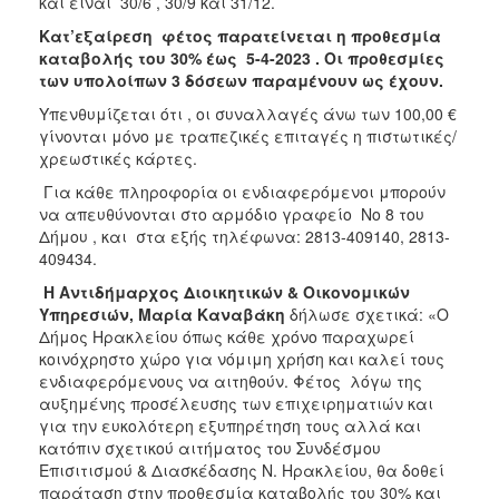
και είναι 30/6 , 30/9 και 31/12.
ΑΝΘΕΚΤΙΚΗ
ΠΟΛΗ
Κατ’εξαίρεση φέτος παρατείνεται η προθεσμία
καταβολής του 30% έως 5-4-2023 . Οι προθεσμίες
των υπολοίπων 3 δόσεων παραμένουν ως έχουν.
Υπενθυμίζεται ότι , οι συναλλαγές άνω των 100,00 €
γίνονται μόνο με τραπεζικές επιταγές η πιστωτικές/
χρεωστικές κάρτες.
Για κάθε πληροφορία οι ενδιαφερόμενοι μπορούν
να απευθύνονται στο αρμόδιο γραφείο Νο 8 του
Δήμου , και στα εξής τηλέφωνα: 2813-409140, 2813-
409434.
Η Αντιδήμαρχος Διοικητικών & Οικονομικών
Υπηρεσιών, Μαρία Καναβάκη
δήλωσε σχετικά: «Ο
Δήμος Ηρακλείου όπως κάθε χρόνο παραχωρεί
κοινόχρηστο χώρο για νόμιμη χρήση και καλεί τους
ενδιαφερόμενους να αιτηθούν. Φέτος λόγω της
αυξημένης προσέλευσης των επιχειρηματιών και
για την ευκολότερη εξυπηρέτηση τους αλλά και
κατόπιν σχετικού αιτήματος του Συνδέσμου
Επισιτισμού & Διασκέδασης Ν. Ηρακλείου, θα δοθεί
παράταση στην προθεσμία καταβολής του 30% και