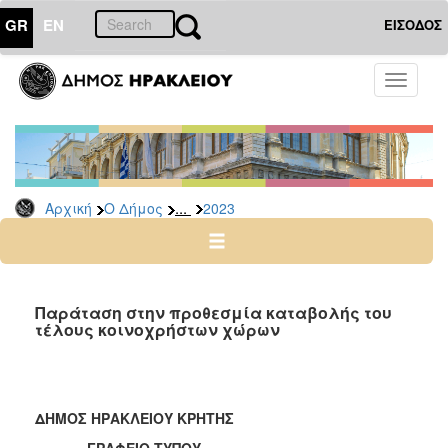
GR
EN
ΕΙΣΟΔΟΣ
Ο
Toggle
ΔΗΜΟΣ
navigati
Δελτία
Τύπου
Αρχείο
...
Αρχική
Ο Δήμος
2023
2026
2025
2024
2023
Παράταση στην προθεσμία καταβολής του
τέλους κοινοχρήστων χώρων
2022
2021
2020
ΔΗΜΟΣ ΗΡΑΚΛΕΙΟΥ ΚΡΗΤΗΣ
2019
ΓΡΑΦΕΙΟ ΤΥΠΟΥ