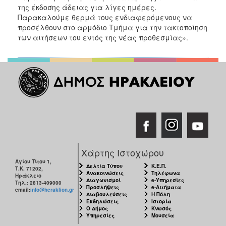
της έκδοσης άδειας για λίγες ημέρες.
Παρακαλούμε θερμά τους ενδιαφερόμενους να
προσέλθουν στο αρμόδιο Τμήμα για την τακτοποίηση
των αιτήσεων του εντός της νέας προθεσμίας».
Χάρτης Ιστοχώρου
Αγίου Τίτου 1,
Δελτία Τύπου
Κ.Ε.Π.
Τ.Κ. 71202,
Ανακοινώσεις
Τηλέφωνα
Ηράκλειο
Διαγωνισμοί
e-Υπηρεσίες
Τηλ.: 2813-409000
Προσλήψεις
e-Αιτήματα
email:
info@heraklion.gr
Διαβουλεύσεις
Η Πόλη
Εκδηλώσεις
Ιστορία
Ο Δήμος
Κνωσός
Υπηρεσίες
Μουσεία