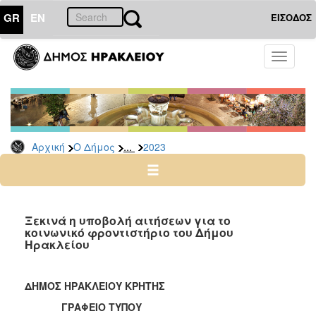
GR
EN
ΕΙΣΟΔΟΣ
Ο
Toggle
ΔΗΜΟΣ
navigati
Δελτία
Τύπου
Αρχείο
...
Αρχική
Ο Δήμος
2023
2026
2025
2024
2023
Ξεκινά η υποβολή αιτήσεων για το
κοινωνικό φροντιστήριο του Δήμου
2022
Ηρακλείου
2021
2020
ΔΗΜΟΣ ΗΡΑΚΛΕΙΟΥ ΚΡΗΤΗΣ
2019
ΓΡΑΦΕΙΟ ΤΥΠΟΥ