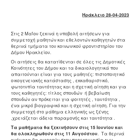
2018
2017
Ηράκλειο 28-04-2023
2016
2015
Στις 2 Μαΐου ξεκινά η υποβολή αιτήσεων για
2013
συμμετοχή μαθητών και εθελοντών καθηγητών στα
θερινά τμήματα του κοινωνικού φροντιστηρίου του
2012
Δήμου Ηρακλείου.
2011
Οι αιτήσεις θα κατατίθενται σε όλες τις Δημοτικές
2010
Κοινότητες του Δήμου και τα δικαιολογητικά που
απαιτούνται είναι για τους μαθητές: πιστοποιητικό
2006
οικογενειακής κατάστασης , εκκαθαριστικό,
φωτοτυπία ταυτότητας και η σχετική αίτηση και για
τους καθηγητές: τίτλος σπουδών ή βεβαίωση
σπουδών αν πρόκειται για φοιτητές , ταυτότητα ,
ένα μικρό βιογραφικό και η σχετική αίτηση. Για την
Ο
ΤΟΠΟΣ
συμμετοχή στο μάθημα ελληνικής ως ξένης
ΜΑΣ
,χρειάζεται άδεια παραμονής και ταυτότητα .
Τα μαθήματα θα ξεκινήσουν στις 15 Ιουνίου και
ΠΟΛΙΤΙΣΜΟΣ
θα ολοκληρωθούν στις 11 Αυγούστου
. Τα θερινά
τμήματα θα αφορούν στην προετοιμασία των