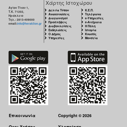
Χάρτης Ιστοχώρου
Αγίου Τίτου 1,
Δελτία Τύπου
Κ.Ε.Π.
Τ.Κ. 71202,
Ανακοινώσεις
Τηλέφωνα
Ηράκλειο
Διαγωνισμοί
e-Υπηρεσίες
Τηλ.: 2813-409000
Προσλήψεις
e-Αιτήματα
email:
info@heraklion.gr
Διαβουλεύσεις
Η Πόλη
Εκδηλώσεις
Ιστορία
Ο Δήμος
Κνωσός
Υπηρεσίες
Μουσεία
Επικοινωνία
Copyright © 2026
Όροι Χρήσης
Υλοποίηση