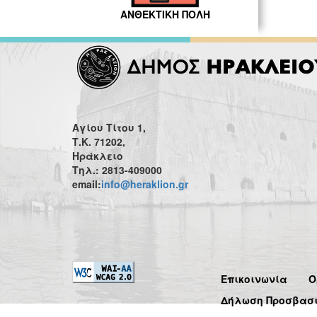
ΑΝΘΕΚΤΙΚΗ ΠΟΛΗ
Αγίου Τίτου 1,
Τ.Κ. 71202,
Ηράκλειο
Τηλ.: 2813-409000
email:
info@heraklion.gr
Επικοινωνία
Ό
Δήλωση Προσβασ