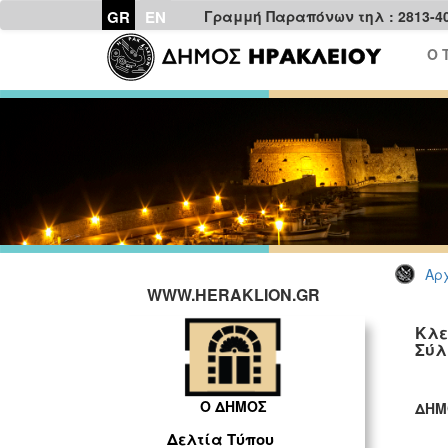
GR
EN
Γραμμή Παραπόνων τηλ : 2813-4
Ο 
Αρχ
WWW.HERAKLION.GR
Κλε
Σύλ
Ο ΔΗΜΟΣ
ΔΗΜ
ΓΡ
Δελτία Τύπου