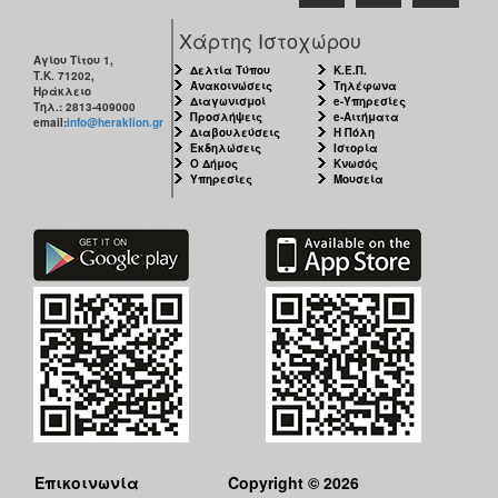
Χάρτης Ιστοχώρου
Αγίου Τίτου 1,
Δελτία Τύπου
Κ.Ε.Π.
Τ.Κ. 71202,
Ανακοινώσεις
Τηλέφωνα
Ηράκλειο
Διαγωνισμοί
e-Υπηρεσίες
Τηλ.: 2813-409000
Προσλήψεις
e-Αιτήματα
email:
info@heraklion.gr
Διαβουλεύσεις
Η Πόλη
Εκδηλώσεις
Ιστορία
Ο Δήμος
Κνωσός
Υπηρεσίες
Μουσεία
Επικοινωνία
Copyright © 2026