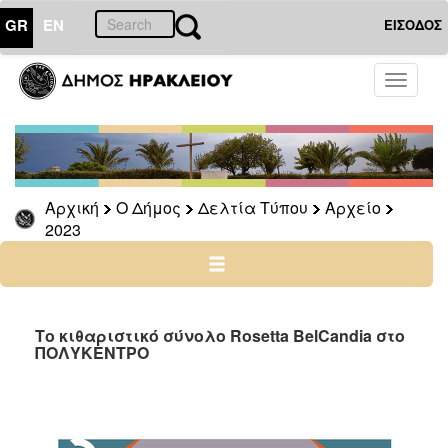
GR
EN
ΕΙΣΟΔΟΣ
Ο
Toggle
ΔΗΜΟΣ
navigati
Δελτία
Τύπου
Αρχείο
Αρχική
Ο Δήμος
Δελτία Τύπου
Αρχείο
2026
2023
2025
2024
2023
2022
Το κιθαριστικό σύνολο Rosetta BelCandia στο
ΠΟΛΥΚΕΝΤΡΟ
2021
2020
2019