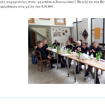
ές ευχαριστίες στον γεωπόνο κ.Χανιωτάκη Ι. Βενιζέλο στο Β
φέρθηκαν στα μέλη του Κ.Η.ΦΗ. .