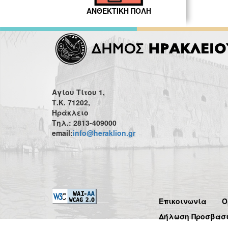
ΑΝΘΕΚΤΙΚΗ ΠΟΛΗ
Αγίου Τίτου 1,
Τ.Κ. 71202,
Ηράκλειο
Τηλ.: 2813-409000
email:
info@heraklion.gr
Επικοινωνία
Ό
Δήλωση Προσβασ