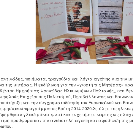
αντινάδες, ποιήματα, τραγούδια και λόγια αγάπης για την μη
α της μητέρας. Η εκδήλωση για την «γιορτή της Μητέρας» πρ
Κέντρο Ημερήσιας Φροντίδας Ηλικιωμένων Παλιανής,, στο Βενε
ωφελούς Επιχείρησης Πολιτισμού, Περιβάλλοντος και Κοινωνι
υποστήριξη και την συγχρηματοδότηση του Ευρωπαϊκού και Κοιν
ειρησιακού προγράμματος Κρήτη 2014-2020.Σε όλες τις ηλικι
φέρθηκαν γλαστράκια-φυτά και ευχετήριες κάρτες ως ελάχιστ
τιμη προσφορά και την ανιδιοτελή αγάπη και αφοσίωση της μη
ρώπου.