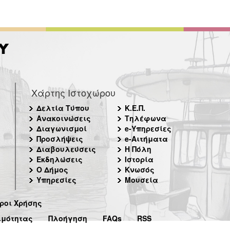
Χάρτης Ιστοχώρου
Δελτία Τύπου
Κ.Ε.Π.
Ανακοινώσεις
Τηλέφωνα
Διαγωνισμοί
e-Υπηρεσίες
Προσλήψεις
e-Αιτήματα
Διαβουλεύσεις
Η Πόλη
Εκδηλώσεις
Ιστορία
Ο Δήμος
Κνωσός
Υπηρεσίες
Μουσεία
ροι Χρήσης
ιμότητας
Πλοήγηση
FAQs
RSS