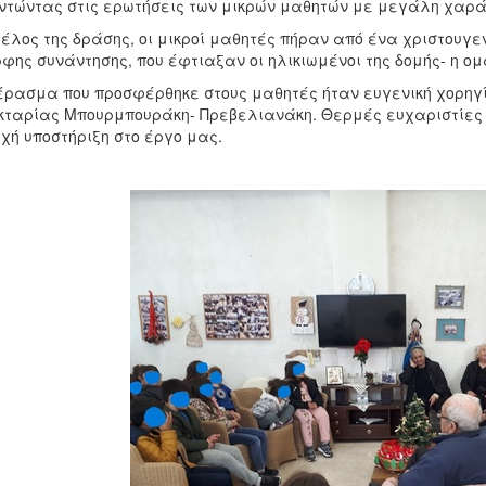
τώντας στις ερωτήσεις των μικρών μαθητών με μεγάλη χαρ
τέλος της δράσης, οι μικροί μαθητές πήραν από ένα χριστουγε
φης συνάντησης, που έφτιαξαν οι ηλικιωμένοι της δομής- η ο
έρασμα που προσφέρθηκε στους μαθητές ήταν ευγενική χορηγί
κταρίας Μπουρμπουράκη- Πρεβελιανάκη. Θερμές ευχαριστίες στ
χή υποστήριξη στο έργο μας.