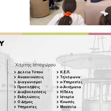
Χάρτης Ιστοχώρου
Δελτία Τύπου
Κ.Ε.Π.
Ανακοινώσεις
Τηλέφωνα
Διαγωνισμοί
e-Υπηρεσίες
Προσλήψεις
e-Αιτήματα
Διαβουλεύσεις
Η Πόλη
Εκδηλώσεις
Ιστορία
Ο Δήμος
Κνωσός
Υπηρεσίες
Μουσεία